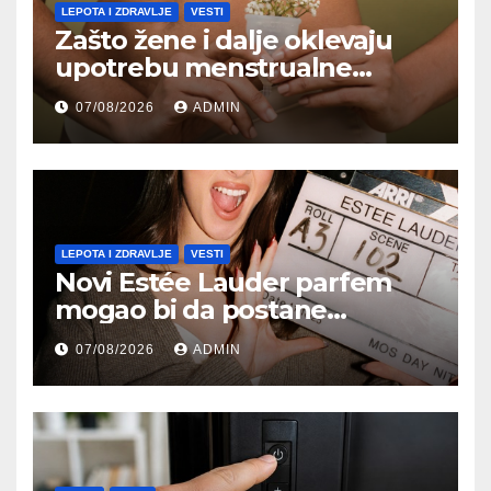
LEPOTA I ZDRAVLJE
VESTI
Zašto žene i dalje oklevaju
upotrebu menstrualne
čašice?
07/08/2026
ADMIN
LEPOTA I ZDRAVLJE
VESTI
Novi Estée Lauder parfem
mogao bi da postane
najpoželjniji miris jeseni
07/08/2026
ADMIN