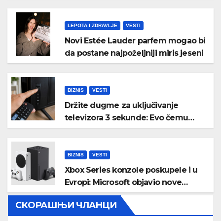
LEPOTA I ZDRAVLJE
VESTI
Novi Estée Lauder parfem mogao bi
da postane najpoželjniji miris jeseni
BIZNIS
VESTI
Držite dugme za uključivanje
televizora 3 sekunde: Evo čemu
služi i kada bi trebalo da ga koristite
BIZNIS
VESTI
Xbox Series konzole poskupele i u
Evropi: Microsoft objavio nove
zvanične cene
СКОРАШЊИ ЧЛАНЦИ