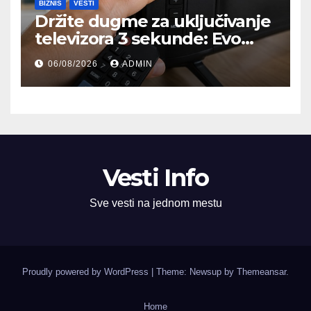
BIZNIS
VESTI
Držite dugme za uključivanje
televizora 3 sekunde: Evo
čemu služi i kada bi trebalo
06/08/2026
ADMIN
da ga koristite
Vesti Info
Sve vesti na jednom mestu
Proudly powered by WordPress
|
Theme: Newsup by
Themeansar
.
Home