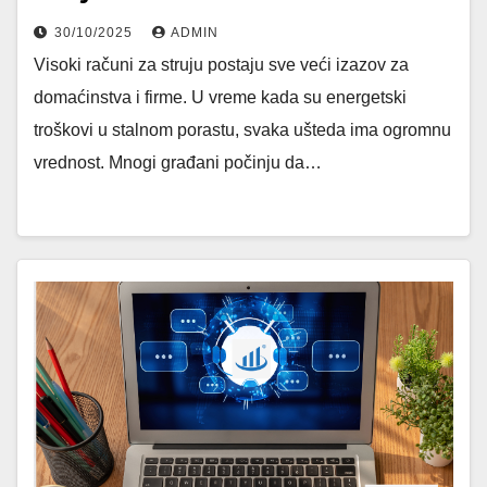
30/10/2025
ADMIN
Visoki računi za struju postaju sve veći izazov za
domaćinstva i firme. U vreme kada su energetski
troškovi u stalnom porastu, svaka ušteda ima ogromnu
vrednost. Mnogi građani počinju da…