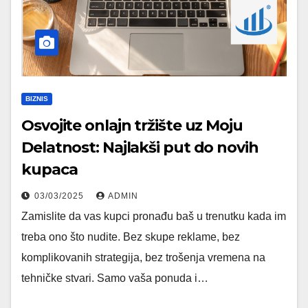
BIZNIS
Osvojite onlajn tržište uz Moju
Delatnost: Najlakši put do novih
kupaca
03/03/2025
ADMIN
Zamislite da vas kupci pronađu baš u trenutku kada im
treba ono što nudite. Bez skupe reklame, bez
komplikovanih strategija, bez trošenja vremena na
tehničke stvari. Samo vaša ponuda i…