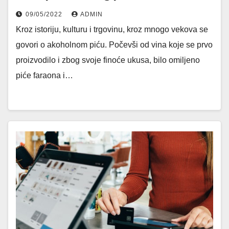
09/05/2022
ADMIN
Kroz istoriju, kulturu i trgovinu, kroz mnogo vekova se
govori o akoholnom piću. Počevši od vina koje se prvo
proizvodilo i zbog svoje finoće ukusa, bilo omiljeno
piće faraona i…