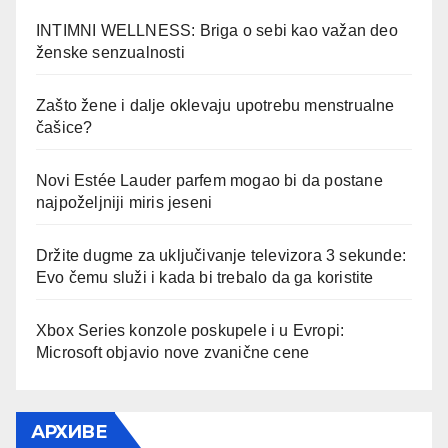
INTIMNI WELLNESS: Briga o sebi kao važan deo
ženske senzualnosti
Zašto žene i dalje oklevaju upotrebu menstrualne
čašice?
Novi Estée Lauder parfem mogao bi da postane
najpoželjniji miris jeseni
Držite dugme za uključivanje televizora 3 sekunde:
Evo čemu služi i kada bi trebalo da ga koristite
Xbox Series konzole poskupele i u Evropi:
Microsoft objavio nove zvanične cene
АРХИВЕ