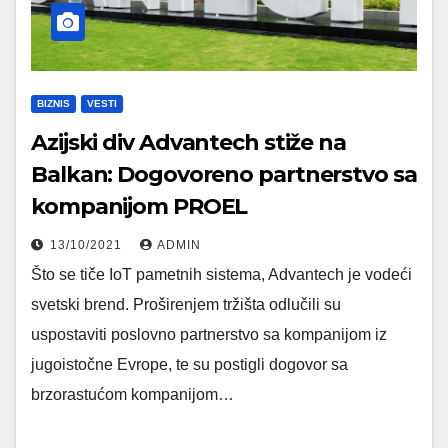
BIZNIS
VESTI
Azijski div Advantech stiže na
Balkan: Dogovoreno partnerstvo sa
kompanijom PROEL
13/10/2021
ADMIN
Što se tiče IoT pametnih sistema, Advantech je vodeći
svetski brend. Proširenjem tržišta odlučili su
uspostaviti poslovno partnerstvo sa kompanijom iz
jugoistočne Evrope, te su postigli dogovor sa
brzorastućom kompanijom…