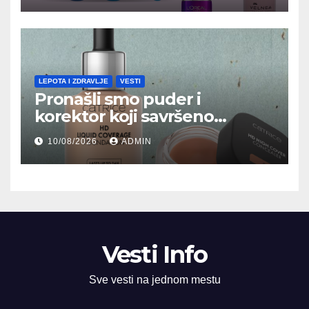
LEPOTA I ZDRAVLJE
VESTI
Pronašli smo puder i
korektor koji savršeno
prekrivaju nepravilnosti na
10/08/2026
ADMIN
licu
Vesti Info
Sve vesti na jednom mestu