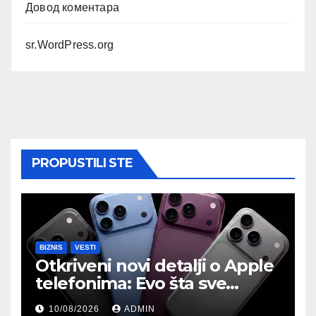
Довод коментара
sr.WordPress.org
PROPUSTILI STE
BIZNIS
VESTI
Otkriveni novi detalji o Apple
telefonima: Evo šta sve
znamo o iPhone Ultra i
10/08/2026
ADMIN