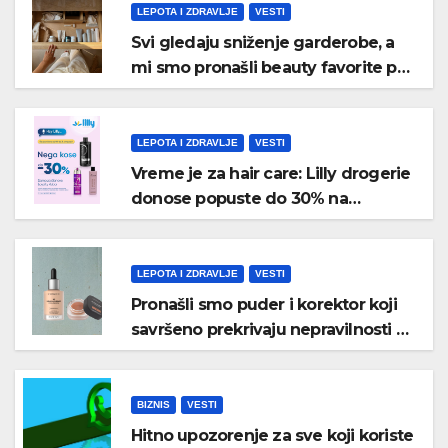
LEPOTA I ZDRAVLJE
VESTI
Svi gledaju sniženje garderobe, a
mi smo pronašli beauty favorite po
nižim cenama
LEPOTA I ZDRAVLJE
VESTI
Vreme je za hair care: Lilly drogerie
donose popuste do 30% na
proizvode za kosu
LEPOTA I ZDRAVLJE
VESTI
Pronašli smo puder i korektor koji
savršeno prekrivaju nepravilnosti na
licu
BIZNIS
VESTI
Hitno upozorenje za sve koji koriste