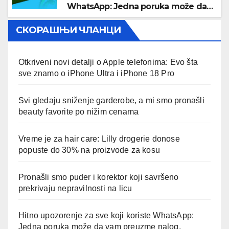
WhatsApp: Jedna poruka može da
vam preuzme nalog, obavezno
СКОРАШЊИ ЧЛАНЦИ
proverite ovo podešavanje
Otkriveni novi detalji o Apple telefonima: Evo šta
sve znamo o iPhone Ultra i iPhone 18 Pro
Svi gledaju sniženje garderobe, a mi smo pronašli
beauty favorite po nižim cenama
Vreme je za hair care: Lilly drogerie donose
popuste do 30% na proizvode za kosu
Pronašli smo puder i korektor koji savršeno
prekrivaju nepravilnosti na licu
Hitno upozorenje za sve koji koriste WhatsApp:
Jedna poruka može da vam preuzme nalog,