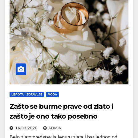
LEPOTA I ZDRAVLJE
MODA
Zašto se burme prave od zlato i
zašto je ono tako posebno
16/03/2020
ADMIN
Belo zlato predstavlja leguru zlata i bar jednog od