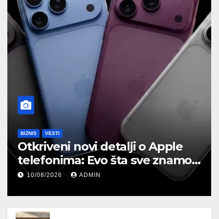
BIZNIS
VESTI
Otkriveni novi detalji o Apple
telefonima: Evo šta sve znamo
o iPhone Ultra i iPhone 18 Pro
10/08/2026
ADMIN