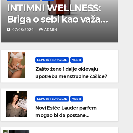
INTIMNI WELLNESS:
Briga o sebi kao važan
deo ženske
07/08/2026
ADMIN
senzualnosti
LEPOTA I ZDRAVLJE
VESTI
Zašto žene i dalje oklevaju
upotrebu menstrualne čašice?
LEPOTA I ZDRAVLJE
VESTI
Novi Estée Lauder parfem
mogao bi da postane
najpoželjniji miris jeseni