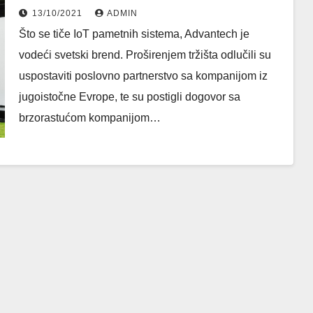
sa kompanijom PROEL
13/10/2021
ADMIN
Što se tiče IoT pametnih sistema, Advantech je
vodeći svetski brend. Proširenjem tržišta odlučili su
uspostaviti poslovno partnerstvo sa kompanijom iz
jugoistočne Evrope, te su postigli dogovor sa
brzorastućom kompanijom…