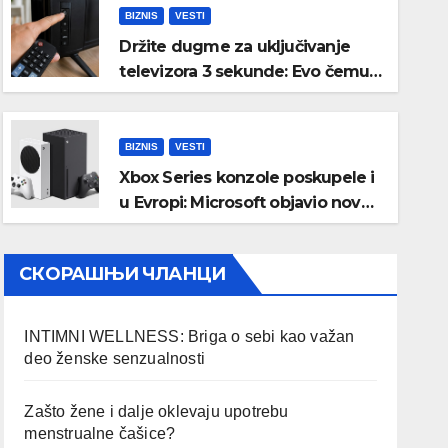
BIZNIS
VESTI
Držite dugme za uključivanje
televizora 3 sekunde: Evo čemu
služi i kada bi trebalo da ga
koristite
BIZNIS
VESTI
Xbox Series konzole poskupele i
u Evropi: Microsoft objavio nove
zvanične cene
СКОРАШЊИ ЧЛАНЦИ
INTIMNI WELLNESS: Briga o sebi kao važan
deo ženske senzualnosti
Zašto žene i dalje oklevaju upotrebu
menstrualne čašice?