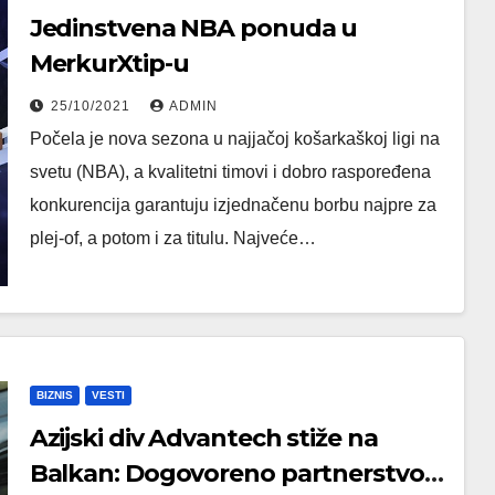
Jedinstvena NBA ponuda u
MerkurXtip-u
25/10/2021
ADMIN
Počela je nova sezona u najjačoj košarkaškoj ligi na
svetu (NBA), a kvalitetni timovi i dobro raspoređena
konkurencija garantuju izjednačenu borbu najpre za
plej-of, a potom i za titulu. Najveće…
BIZNIS
VESTI
Azijski div Advantech stiže na
Balkan: Dogovoreno partnerstvo