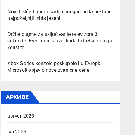
Novi Estée Lauder parfem mogao bi da postane
najpoželjniji miris jeseni
Držite dugme za uključivanje televizora 3
sekunde: Evo čemu služi i kada bi trebalo da ga
koristite
Xbox Series konzole poskupele i u Evropi:
Microsoft objavio nove zvanične cene
АРХИВЕ
август 2026
јул 2026