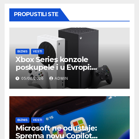
PROPUSTILI STE
BIZNIS
VESTI
Xbox Series konzole
poskupele i u Evropi:
Microsoft objavio nove
05/08/2026
ADMIN
zvanične cene
BIZNIS
VESTI
Microsoft ne odustaje:
Sprema novu Copilot