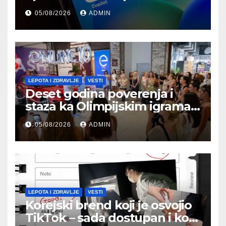
ofanzivu i AI super-aplikaciju
05/08/2026
ADMIN
LEPOTA I ZDRAVLJE
VESTI
Deset godina poverenja i
staza ka Olimpijskim igrama:
Lilly Drogerie proslavile
05/08/2026
ADMIN
online rođendan
LEPOTA I ZDRAVLJE
VESTI
Korejski brend koji je osvojio
TikTok – sada dostupan i kod