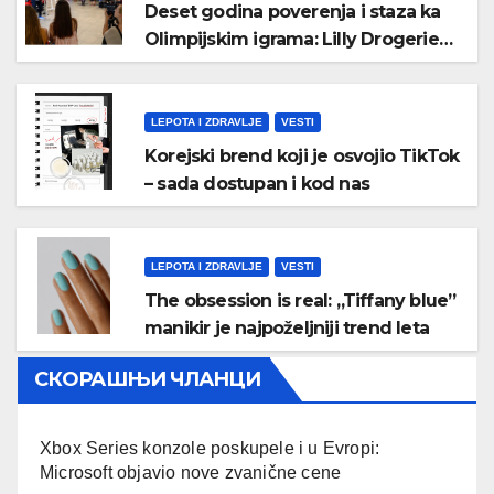
Deset godina poverenja i staza ka
Olimpijskim igrama: Lilly Drogerie
proslavile online rođendan
LEPOTA I ZDRAVLJE
VESTI
Korejski brend koji je osvojio TikTok
– sada dostupan i kod nas
LEPOTA I ZDRAVLJE
VESTI
The obsession is real: „Tiffany blue”
manikir je najpoželjniji trend leta
СКОРАШЊИ ЧЛАНЦИ
Xbox Series konzole poskupele i u Evropi:
Microsoft objavio nove zvanične cene