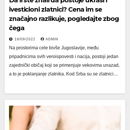
Da li ste znali da postoje ukrasi i
ivesticioni zlatnici? Cena im se
značajno razlikuje, pogledajte zbog
čega
18/09/2022
ADMIN
Na prostorima cele bivše Jugoslavije, među
pripadnicima svih veroispovesti i nacija, postoji jedan
zajednički običaj koji se primenjuje vekovima unazad,
a to je poklanjanje zlatnika. Kod Srba su se zlatnici…