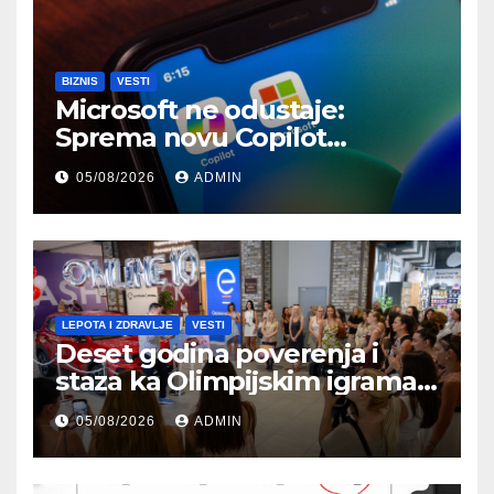
BIZNIS
VESTI
Microsoft ne odustaje:
Sprema novu Copilot
ofanzivu i AI super-aplikaciju
05/08/2026
ADMIN
LEPOTA I ZDRAVLJE
VESTI
Deset godina poverenja i
staza ka Olimpijskim igrama:
Lilly Drogerie proslavile
05/08/2026
ADMIN
online rođendan