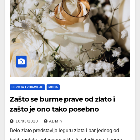
LEPOTA I ZDRAVLJE
MODA
Zašto se burme prave od zlato i
zašto je ono tako posebno
16/03/2020
ADMIN
Belo zlato predstavlja leguru zlata i bar jednog od
belih metala, uglavnom nikla ili paladijuma. Legure