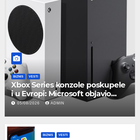
BIZNIS
VESTI
Xbox Series konzole poskupele
i u Evropi: Microsoft objavio
nove zvanične cene
05/08/2026
ADMIN
BIZNIS
VESTI