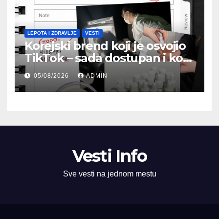
LEPOTA I ZDRAVLJE
VESTI
Korejski brend koji je osvojio
TikTok – sada dostupan i kod
nas
05/08/2026
ADMIN
Vesti Info
Sve vesti na jednom mestu