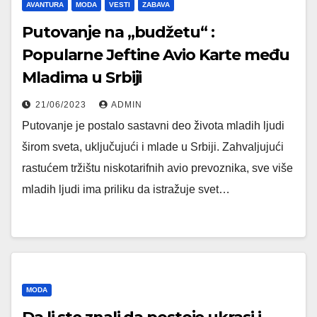
AVANTURA
MODA
VESTI
ZABAVA
Putovanje na „budžetu“ :
Popularne Jeftine Avio Karte među
Mladima u Srbiji
21/06/2023
ADMIN
Putovanje je postalo sastavni deo života mladih ljudi
širom sveta, uključujući i mlade u Srbiji. Zahvaljujući
rastućem tržištu niskotarifnih avio prevoznika, sve više
mladih ljudi ima priliku da istražuje svet…
MODA