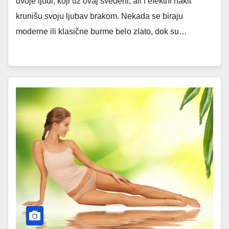
dvoje ljudi, koji uz ovaj svedeni, ali i efektni nakit
krunišu svoju ljubav brakom. Nekada se biraju
moderne ili klasične burme belo zlato, dok su…