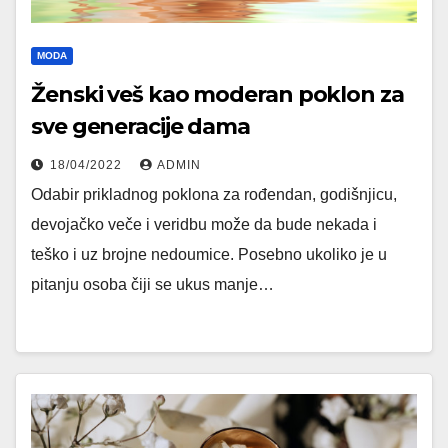
MODA
Ženski veš kao moderan poklon za
sve generacije dama
18/04/2022
ADMIN
Odabir prikladnog poklona za rođendan, godišnjicu,
devojačko veče i veridbu može da bude nekada i
teško i uz brojne nedoumice. Posebno ukoliko je u
pitanju osoba čiji se ukus manje…