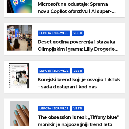
Microsoft ne odustaje: Sprema
novu Copilot ofanzivu i AI super-
aplikaciju
LEPOTA I ZDRAVLJE
VESTI
Deset godina poverenja i staza ka
Olimpijskim igrama: Lilly Drogerie
proslavile online rođendan
LEPOTA I ZDRAVLJE
VESTI
Korejski brend koji je osvojio TikTok
– sada dostupan i kod nas
LEPOTA I ZDRAVLJE
VESTI
The obsession is real: „Tiffany blue”
manikir je najpoželjniji trend leta