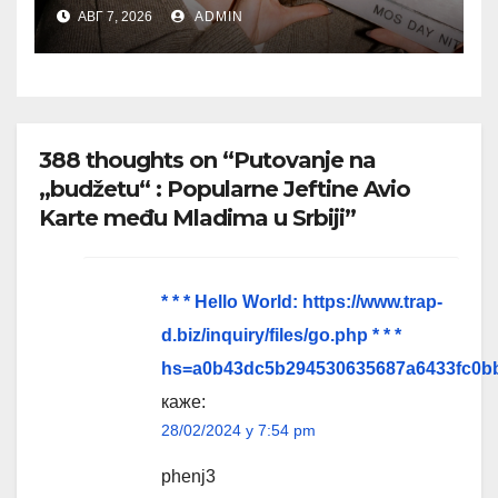
najpoželjniji miris jeseni
АВГ 7, 2026
ADMIN
388 thoughts on “Putovanje na
„budžetu“ : Popularne Jeftine Avio
Karte među Mladima u Srbiji”
* * * Hello World: https://www.trap-
d.biz/inquiry/files/go.php * * *
hs=a0b43dc5b294530635687a6433fc0b
каже:
28/02/2024 у 7:54 pm
phenj3