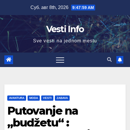
Skip
Суб. авг 8th, 2026
9:48:00 AM
to
content
Vesti Info
Sve vesti na jednom mestu
AVANTURA
MODA
VESTI
ZABAVA
Putovanje na
„budžetu“ :