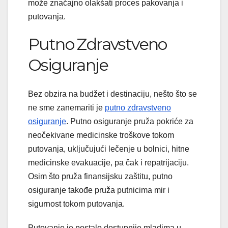
može značajno olakšati proces pakovanja i
putovanja.
Putno Zdravstveno
Osiguranje
Bez obzira na budžet i destinaciju, nešto što se
ne sme zanemariti je
putno zdravstveno
osiguranje
. Putno osiguranje pruža pokriće za
neočekivane medicinske troškove tokom
putovanja, uključujući lečenje u bolnici, hitne
medicinske evakuacije, pa čak i repatrijaciju.
Osim što pruža finansijsku zaštitu, putno
osiguranje takođe pruža putnicima mir i
sigurnost tokom putovanja.
Putovanje je postalo dostupnije mladima u