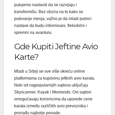
putujemo nastaviti da se razvijaju i
transformišu. Bez obzira na to kako se
putovanje menja, važno je da mladi putnici
nastave da budu informisani, fleksibilni i
spremni na avanturu.
Gde Kupiti Jeftine Avio
Karte?
Mladi u Srbiji se sve više okreću online
platformama za kupovinu jeftinih avio karata.
Neki od najpopularnijih sajtova uključuju
Skyscanner, Kayak i Momondo. Ovi sajtovi
omogućavaju korisnicima da uporede cene
karata između različitih avio prevoznika i
pronađu najbolje ponude.