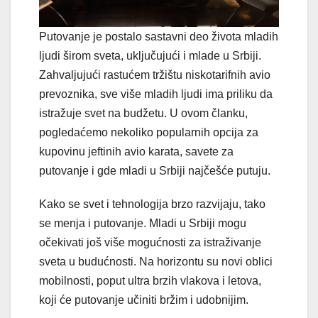
Putovanje je postalo sastavni deo života mladih
ljudi širom sveta, uključujući i mlade u Srbiji.
Zahvaljujući rastućem tržištu niskotarifnih avio
prevoznika, sve više mladih ljudi ima priliku da
istražuje svet na budžetu. U ovom članku,
pogledaćemo nekoliko popularnih opcija za
kupovinu jeftinih avio karata, savete za
putovanje i gde mladi u Srbiji najčešće putuju.
Kako se svet i tehnologija brzo razvijaju, tako
se menja i putovanje. Mladi u Srbiji mogu
očekivati još više mogućnosti za istraživanje
sveta u budućnosti. Na horizontu su novi oblici
mobilnosti, poput ultra brzih vlakova i letova,
koji će putovanje učiniti bržim i udobnijim.