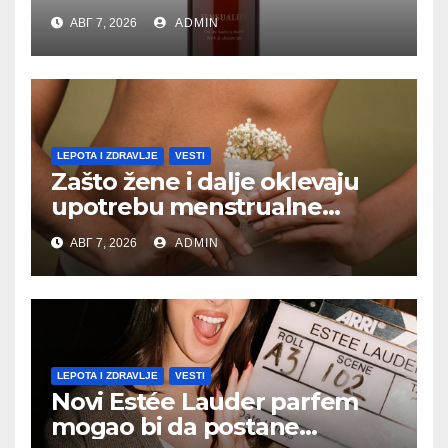
senzualnosti
АВГ 7, 2026
ADMIN
LEPOTA I ZDRAVLJE
VESTI
Zašto žene i dalje oklevaju
upotrebu menstrualne
čašice?
АВГ 7, 2026
ADMIN
LEPOTA I ZDRAVLJE
VESTI
Novi Estée Lauder parfem
mogao bi da postane