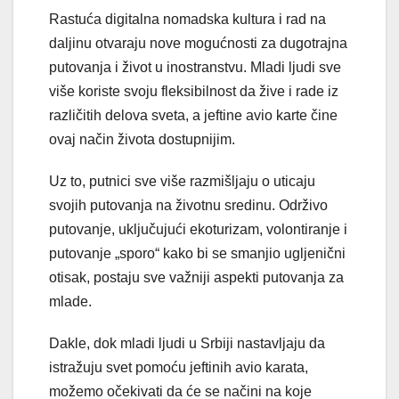
Rastuća digitalna nomadska kultura i rad na
daljinu otvaraju nove mogućnosti za dugotrajna
putovanja i život u inostranstvu. Mladi ljudi sve
više koriste svoju fleksibilnost da žive i rade iz
različitih delova sveta, a jeftine avio karte čine
ovaj način života dostupnijim.
Uz to, putnici sve više razmišljaju o uticaju
svojih putovanja na životnu sredinu. Održivo
putovanje, uključujući ekoturizam, volontiranje i
putovanje „sporo“ kako bi se smanjio ugljenični
otisak, postaju sve važniji aspekti putovanja za
mlade.
Dakle, dok mladi ljudi u Srbiji nastavljaju da
istražuju svet pomoću jeftinih avio karata,
možemo očekivati da će se načini na koje