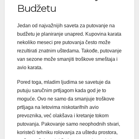
Budžetu
Jedan od najvažnijih saveta za putovanje na
budžetu je planiranje unapred. Kupovina karata
nekoliko meseci pre putovanja često može
rezultirati znatnim uštedama. Takođe, putovanje
van sezone može smanjiti troškove smeštaja i
avio karata.
Pored toga, mladim ljudima se savetuje da
putuju saručnim prtljagom kada god je to
moguće. Ovo ne samo da smanjuje troškove
prtljaga na letovima niskotarifnih avio
prevoznika, već olakšava i kretanje tokom
putovanja. Pakovanje samo neophodnih stvari,
koristeći tehniku rolovanja za uštedu prostora,