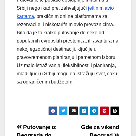
Srbiji nego ikad pre, zahvaljujući
jeftinim avio
kartama
, praktičnim online platformama za
rezervacije, i niskotarifnim avio prevoznicima.
Bilo da je to kratko putovanje do neke od
popularnih evropskih prestonica, ili avantura na
nekoj egzotičnoj destinaciji, ključ je u
pravovremenom planiranju i pametnom izboru.
Uz malo istraživanja, fleksibilnosti i planiranja,
mladi ljudi u Srbiji mogu da istražuju svet, čak i
sa ograničenim budžetom.
Кретање
Putovanje iz
Gde za vikend
Beograda do
Beograd