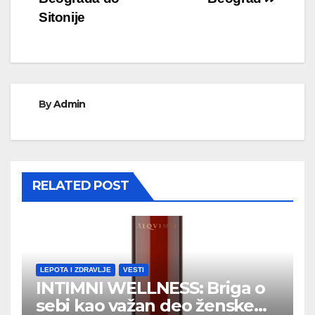
чланка
Sitonije
By
Admin
RELATED POST
LEPOTA I ZDRAVLJE
VESTI
INTIMNI WELLNESS: Briga o
sebi kao važan deo ženske