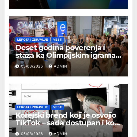
LEPOTA I ZDRAVLJE
VESTI
Deset godina poverenja i
staza ka Olimpijskim igrama:
Lilly Drogerie proslavile
05/08/2026
ADMIN
online rođendan
LEPOTA I ZDRAVLJE
VESTI
Korejski brend koji je osvojio
TikTok – sada dostupan i kod
nas
05/08/2026
ADMIN