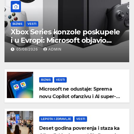
BIZNIS
VESTI
Xbox Series konzole poskupele
i u Evropi: Microsoft objavio
nove zvanične cene
05/08/2026
ADMIN
BIZNIS
VESTI
Microsoft ne odustaje: Sprema
novu Copilot ofanzivu i AI super-
aplikaciju
LEPOTA I ZDRAVLJE
VESTI
Deset godina poverenja i staza ka