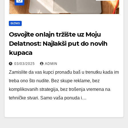
BIZNIS
Osvojite onlajn tržište uz Moju
Delatnost: Najlakši put do novih
kupaca
03/03/2025
ADMIN
Zamislite da vas kupci pronađu baš u trenutku kada im
treba ono što nudite. Bez skupe reklame, bez
komplikovanih strategija, bez trošenja vremena na
tehničke stvari. Samo vaša ponuda i…