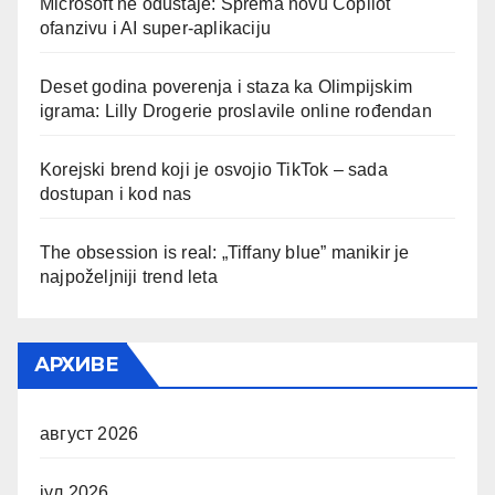
Microsoft ne odustaje: Sprema novu Copilot
ofanzivu i AI super-aplikaciju
Deset godina poverenja i staza ka Olimpijskim
igrama: Lilly Drogerie proslavile online rođendan
Korejski brend koji je osvojio TikTok – sada
dostupan i kod nas
The obsession is real: „Tiffany blue” manikir je
najpoželjniji trend leta
АРХИВЕ
август 2026
јул 2026