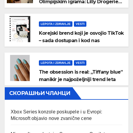
Olimpijskim igrama: Lilly Drogerie
proslavile online rođendan
LEPOTA I ZDRAVLJE
VESTI
Korejski brend koji je osvojio TikTok
– sada dostupan i kod nas
LEPOTA I ZDRAVLJE
VESTI
The obsession is real: „Tiffany blue”
manikir je najpoželjniji trend leta
СКОРАШЊИ ЧЛАНЦИ
Xbox Series konzole poskupele i u Evropi:
Microsoft objavio nove zvanične cene