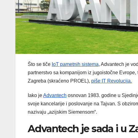
Što se tiče
IoT pametnih sistema
, Advantech je vod
partnerstvo sa kompanijom iz jugoistočne Evrope, 
Zagreba (skraćeno PROEL),
piše IT Revolucija.
Iako je
Advantech
osnovan 1983. godine u Sjedinje
svoje kancelarije i poslovanje na Tajvan. S obzirom
nazivaju „azijskim Siemensom“.
Advantech je sada i u 