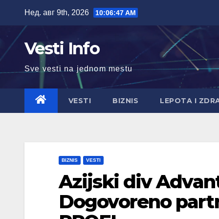
Skip
Нед. авг 9th, 2026
10:06:49 AM
to
content
Vesti Info
Sve vesti na jednom mestu
VESTI
BIZNIS
LEPOTA I ZDR
BIZNIS
VESTI
Azijski div Advan
Dogovoreno part