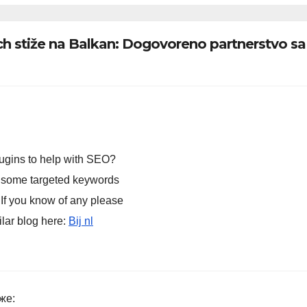
g, obavezno
erite ovo
ch stiže na Balkan: Dogovoreno partnerstvo sa
šavanje
ugins to help with SEO?
or some targeted keywords
 If you know of any please
ilar blog here:
Bij nl
же: