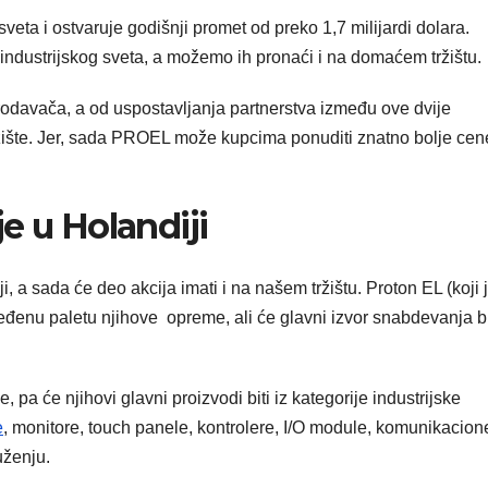
sveta i ostvaruje godišnji promet od preko 1,7 milijardi dolara.
ndustrijskog sveta, a možemo ih pronaći i na domaćem tržištu.
rodavača, a od uspostavljanja partnerstva između ove dvije
žište. Jer, sada PROEL može kupcima ponuditi znatno bolje cene
e u Holandiji
, a sada će deo akcija imati i na našem tržištu. Proton EL (koji 
eđenu paletu njihove opreme, ali će glavni izvor snabdevanja bi
pa će njihovi glavni proizvodi biti iz kategorije industrijske
e
, monitore, touch panele, kontrolere, I/O module, komunikacion
uženju.