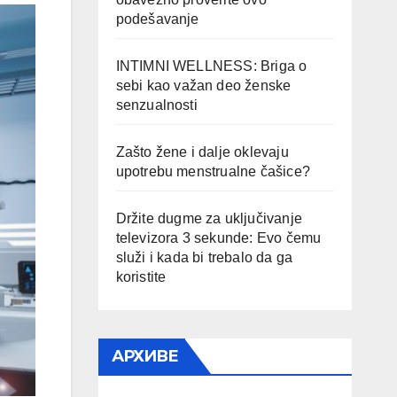
podešavanje
INTIMNI WELLNESS: Briga o
sebi kao važan deo ženske
senzualnosti
Zašto žene i dalje oklevaju
upotrebu menstrualne čašice?
Držite dugme za uključivanje
televizora 3 sekunde: Evo čemu
služi i kada bi trebalo da ga
koristite
АРХИВЕ