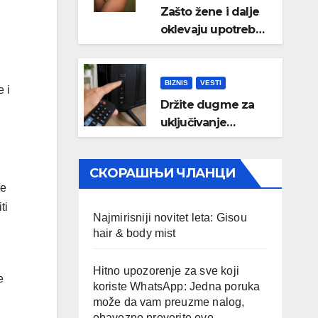
Zašto žene i dalje
oklevaju upotrebu
menstrualne
čašice?
BIZNIS
VESTI
 i
Držite dugme za
uključivanje
televizora 3
sekunde: Evo čemu
СКОРАШЊИ ЧЛАНЦИ
služi i kada bi
je
trebalo da ga
ti
koristite
Najmirisniji novitet leta: Gisou
hair & body mist
Hitno upozorenje za sve koji
e
koriste WhatsApp: Jedna poruka
može da vam preuzme nalog,
obavezno proverite ovo