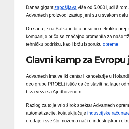
Danas gigant
zapošljava
više od 5.000 ljudi širom 
Advantech proizvodi zastupljeni su u svakom delu i
Do sada je na Balkanu bilo prisutno nekoliko prep
kompanije priča se značajno promenila za naše tr
tehničku podršku, kao i bržu isporuku
opreme
.
Glavni kamp za Evropu j
Advantech ima veliki centar i kancelarije u Holandiji
deo grupe PROEL) ističe da će staviti na lager odr
brza veza sa Ajndhovenom.
Razlog za to je vrlo širok spektar Advantech opreme, 
automatizacije, koja uključuje
industrijske računar
uređaje i sve što možemo naći u industrijskom okr