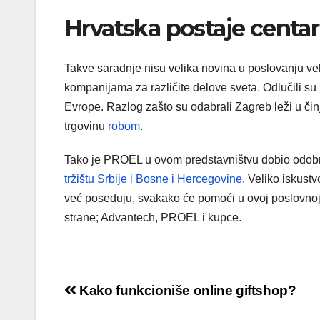
Hrvatska postaje centar
Takve saradnje nisu velika novina u poslovanju veli
kompanijama za različite delove sveta. Odlučili su
Evrope. Razlog zašto su odabrali Zagreb leži u či
trgovinu
robom
.
Tako je PROEL u ovom predstavništvu dobio odobr
tržištu Srbije i Bosne i Hercegovine
. Veliko iskust
već poseduju, svakako će pomoći u ovoj poslovnoj 
strane; Advantech, PROEL i kupce.
Кретање
Kako funkcioniše online giftshop?