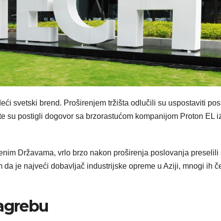
eći svetski brend. Proširenjem tržišta odlučili su uspostaviti po
te su postigli dogovor sa brzorastućom kompanijom Proton EL i
nim Državama, vrlo brzo nakon proširenja poslovanja preselili
 da je najveći dobavljač industrijske opreme u Aziji, mnogi ih č
Zagrebu