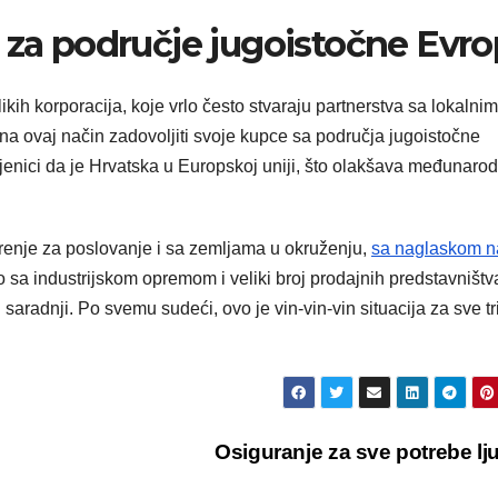
 za područje jugoistočne Evr
kih korporacija, koje vrlo često stvaraju partnerstva sa lokalnim
 na ovaj način zadovoljiti svoje kupce sa područja jugoistočne
njenici da je Hrvatska u Europskoj uniji, što olakšava međunaro
enje za poslovanje i sa zemljama u okruženju,
sa naglaskom n
vo sa industrijskom opremom i veliki broj prodajnih predstavništv
saradnji. Po svemu sudeći, ovo je vin-vin-vin situacija za sve tr
Osiguranje za sve potrebe lj