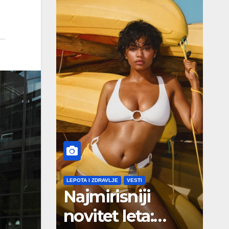
LEPOTA I ZDRAVLJE
VESTI
Najmirisniji
novitet leta: