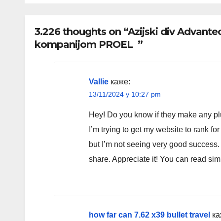
nalo
prov
3.226 thoughts on “Azijski div Advante
pode
kompanijom PROEL ”
Vallie
каже:
13/11/2024 у 10:27 pm
Hey! Do you know if they make any pl
I’m trying to get my website to rank f
but I’m not seeing very good success.
share. Appreciate it! You can read sim
how far can 7.62 x39 bullet travel
ка