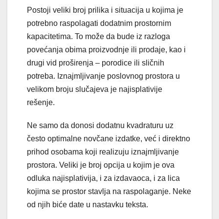
Postoji veliki broj prilika i situacija u kojima je
potrebno raspolagati dodatnim prostornim
kapacitetima. To može da bude iz razloga
povećanja obima proizvodnje ili prodaje, kao i
drugi vid proširenja – porodice ili sličnih
potreba. Iznajmljivanje poslovnog prostora u
velikom broju slučajeva je najisplativije
rešenje.
Ne samo da donosi dodatnu kvadraturu uz
često optimalne novčane izdatke, već i direktno
prihod osobama koji realizuju iznajmljivanje
prostora. Veliki je broj opcija u kojim je ova
odluka najisplativija, i za izdavaoca, i za lica
kojima se prostor stavlja na raspolaganje. Neke
od njih biće date u nastavku teksta.