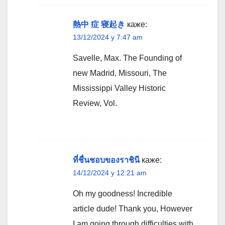
熱中 症 寝起き
каже:
13/12/2024 у 7:47 am
Savelle, Max. The Founding of
new Madrid, Missouri, The
Mississippi Valley Historic
Review, Vol.
ที่ชื่นชอบของราชินี
каже:
14/12/2024 у 12:21 am
Oh my goodness! Incredible
article dude! Thank you, However
I am going through difficulties with