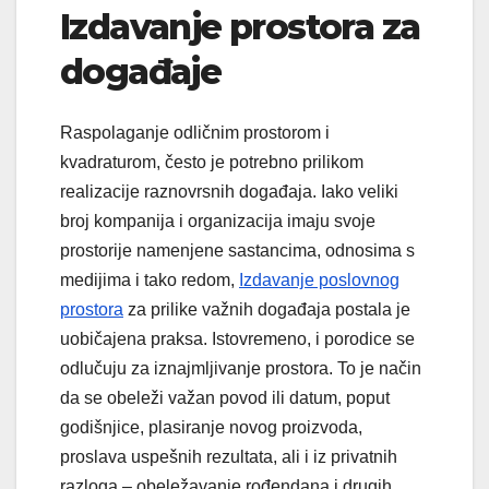
Izdavanje prostora za
događaje
Raspolaganje odličnim prostorom i
kvadraturom, često je potrebno prilikom
realizacije raznovrsnih događaja. Iako veliki
broj kompanija i organizacija imaju svoje
prostorije namenjene sastancima, odnosima s
medijima i tako redom,
Izdavanje poslovnog
prostora
za prilike važnih događaja postala je
uobičajena praksa. Istovremeno, i porodice se
odlučuju za iznajmljivanje prostora. To je način
da se obeleži važan povod ili datum, poput
godišnjice, plasiranje novog proizvoda,
proslava uspešnih rezultata, ali i iz privatnih
razloga – obeležavanje rođendana i drugih