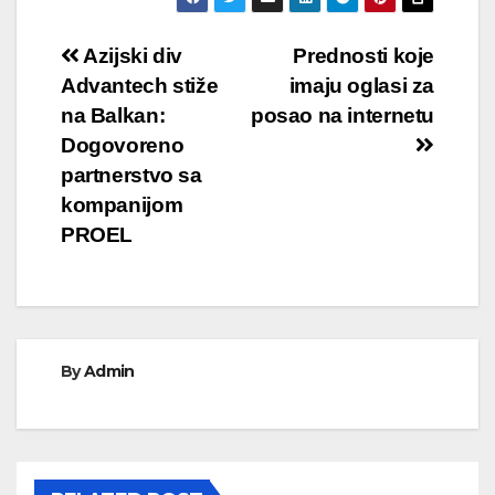
Кретање
Azijski div
Prednosti koje
Advantech stiže
imaju oglasi za
чланка
na Balkan:
posao na internetu
Dogovoreno
partnerstvo sa
kompanijom
PROEL
By
Admin