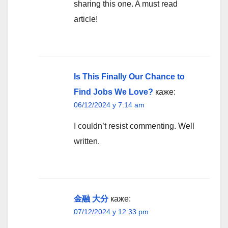
sharing this one. A must read
article!
Is This Finally Our Chance to
Find Jobs We Love?
каже:
06/12/2024 у 7:14 am
I couldn’t resist commenting. Well
written.
金融 大分
каже:
07/12/2024 у 12:33 pm