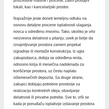
proizvodne mašine i procese, zatim prodajni
lokali, kao i kancelarijski prostor.
Najvažnije jeste doneti temeljnu odluku na
osnovu detaljne procene isplativosti ulaganja
novca u određenu imovinu. Tako, ukoliko je vrlo
neizvesna delatnost u pitanju, uvek je bolje da
iznajmljivanje prostora zameni projekat
izgradnje ili montaže konstrukcija. Iz ugla
zakupodavca, dobija se određena renta,
odnosno kirija ili mesečna nadoknada za
korišćenje prostora, uz čestu naplatu
višemesečnih depozita. Sa druge strane,
zakupci dobijaju potrebne prostorije za
realizaciju konkretnih ideja, obavljanje
delatnosti ili privatne potrebe. Sve to, vrši se
kada je ponuđaču isplativije izdavanje prostora