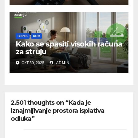
BIZNIS
DOM
Kako se spasiti visokih računa
za struju
ОКТ 30, 2025
ADMIN
2.501 thoughts on “Kada je
iznajmljivanje prostora isplativa
odluka”