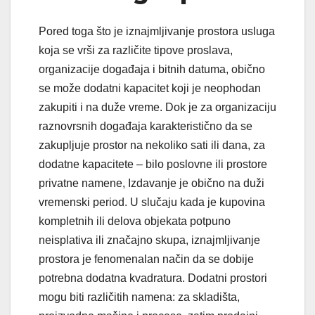
Pored toga što je iznajmljivanje prostora usluga
koja se vrši za različite tipove proslava,
organizacije događaja i bitnih datuma, obično
se može dodatni kapacitet koji je neophodan
zakupiti i na duže vreme. Dok je za organizaciju
raznovrsnih događaja karakteristično da se
zakupljuje prostor na nekoliko sati ili dana, za
dodatne kapacitete – bilo poslovne ili prostore
privatne namene, Izdavanje je obično na duži
vremenski period. U slučaju kada je kupovina
kompletnih ili delova objekata potpuno
neisplativa ili značajno skupa, iznajmljivanje
prostora je fenomenalan način da se dobije
potrebna dodatna kvadratura. Dodatni prostori
mogu biti različitih namena: za skladišta,