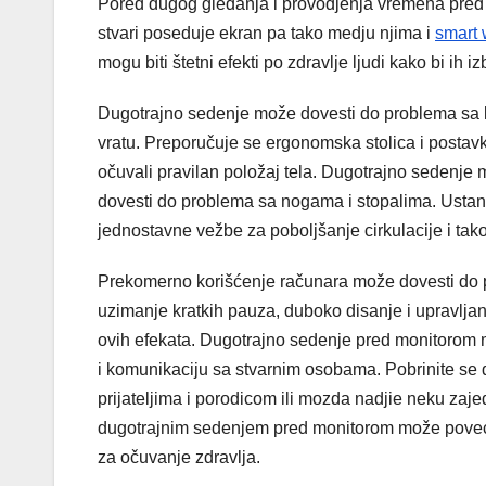
Pored dugog gledanja i provodjenja vremena pred 
stvari poseduje ekran pa tako medju njima i
smart 
mogu biti štetni efekti po zdravlje ljudi kako bi ih iz
Dugotrajno sedenje može dovesti do problema sa k
vratu. Preporučuje se ergonomska stolica i postavk
očuvali pravilan položaj tela. Dugotrajno sedenje m
dovesti do problema sa nogama i stopalima. Ustanit
jednostavne vežbe za poboljšanje cirkulacije i tak
Prekomerno korišćenje računara može dovesti do 
uzimanje kratkih pauza, duboko disanje i upravlj
ovih efekata. Dugotrajno sedenje pred monitorom mo
i komunikaciju sa stvarnim osobama. Pobrinite se 
prijateljima i porodicom ili mozda nadjie neku zaj
dugotrajnim sedenjem pred monitorom može povećat
za očuvanje zdravlja.