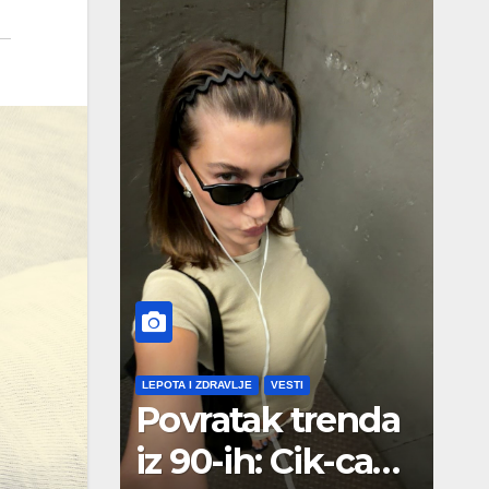
LEPOTA I ZDRAVLJE
VESTI
Povratak trenda
iz 90-ih: Cik-cak