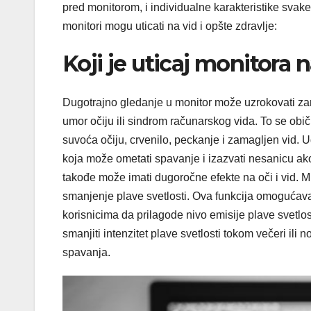
pred monitorom, i individualne karakteristike svak
monitori mogu uticati na vid i opšte zdravlje:
Koji je uticaj monitora 
Dugotrajno gledanje u monitor može uzrokovati zam
umor očiju ili sindrom računarskog vida. To se ob
suvoća očiju, crvenilo, peckanje i zamagljen vid. 
koja može ometati spavanje i izazvati nesanicu ako 
takođe može imati dugoročne efekte na oči i vid. 
smanjenje plave svetlosti. Ova funkcija omogućav
korisnicima da prilagode nivo emisije plave svetl
smanjiti intenzitet plave svetlosti tokom večeri ili n
spavanja.