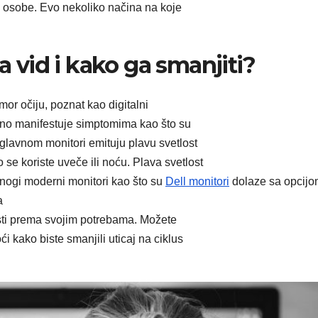
e osobe. Evo nekoliko načina na koje
na vid i kako ga smanjiti?
or očiju, poznat kao digitalni
ično manifestuje simptomima kao što su
Uglavnom monitori emituju plavu svetlost
se koriste uveče ili noću. Plava svetlost
Mnogi moderni monitori kao što su
Dell monitori
dolaze sa opcijo
a
osti prema svojim potrebama. Možete
oći kako biste smanjili uticaj na ciklus