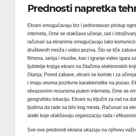
Prednosti napretka teh
Ekrani omogućavaju brz i jednostavan pristup ogr
interneta, čime se olakšava učenje, rad i istraživanje
računari sa ekranima omogućavaju lako komuniciranj
društvenih mreža i video poziva. Što se tiče zabav
filmova, serija i muzike, kao i igranje video igara s
ljubitelje knjiga ekrani na čitačima elektronskih kn
čitanja. Pored zabave, ekrani se koriste i za učen
i imaju veoma pozitivne karakteristike na posao. Ek
obrazovnim resursima putem interneta, čime se o
geografsku lokaciju. Ekrani su ključni za rad na d
ljudima da rade sa bilo kog mesta. Računari sa ek
alatki koje olakšavaju organizaciju rada i efikasnos
Sve ove prednosti ekrana ukazuju na njihovu važ