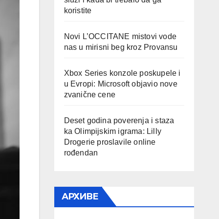
koristite
Novi L’OCCITANE mistovi vode
nas u mirisni beg kroz Provansu
Xbox Series konzole poskupele i
u Evropi: Microsoft objavio nove
zvanične cene
Deset godina poverenja i staza
ka Olimpijskim igrama: Lilly
Drogerie proslavile online
rođendan
АРХИВЕ