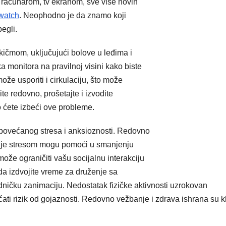
računarom, tv ekranom, sve vise novih
watch
. Neophodno je da znamo koji
begli.
ičmom, uključujući bolove u leđima i
a monitora na pravilnoj visini kako biste
ože usporiti i cirkulaciju, što može
e redovno, prošetajte i izvodite
o ćete izbeći ove probleme.
povećanog stresa i anksioznosti. Redovno
anje stresom mogu pomoći u smanjenju
že ograničiti vašu socijalnu interakciju
da izdvojite vreme za druženje sa
edničku zanimaciju. Nedostatak fizičke aktivnosti uzrokovan
i rizik od gojaznosti. Redovno vežbanje i zdrava ishrana su kl