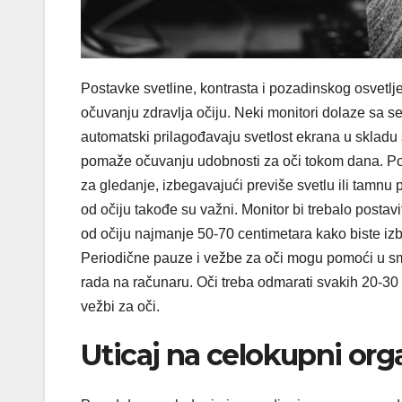
Postavke svetline, kontrasta i pozadinskog osvetlj
očuvanju zdravlja očiju. Neki monitori dolaze sa s
automatski prilagođavaju svetlost ekrana u skladu
pomaže očuvanju udobnosti za oči tokom dana. Po
za gledanje, izbegavajući previše svetlu ili tamnu 
od očiju takođe su važni. Monitor bi trebalo postavit
od očiju najmanje 50-70 centimetara kako biste izb
Periodične pauze i vežbe za oči mogu pomoći u s
rada na računaru. Oči treba odmarati svakih 20-30
vežbi za oči.
Uticaj na celokupni or