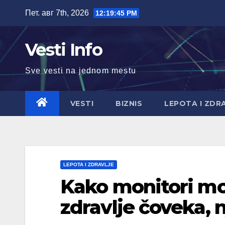
Skip
Пет. авг 7th, 2026
12:19:47 PM
to
content
Vesti Info
Sve vesti na jednom mestu
VESTI
BIZNIS
LEPOTA I ZDR
LEPOTA I ZDRAVLJE
Kako monitori mo
zdravlje čoveka, 