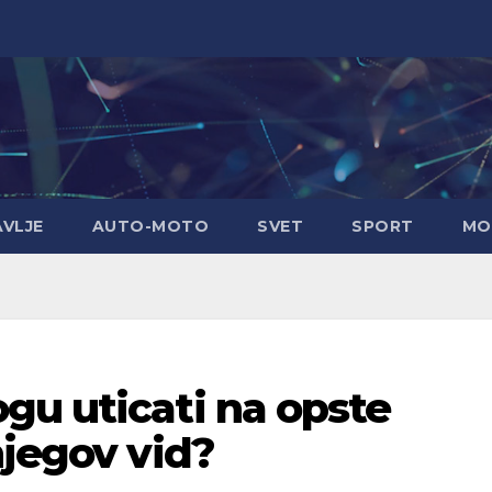
AVLJE
AUTO-MOTO
SVET
SPORT
MO
gu uticati na opste
njegov vid?