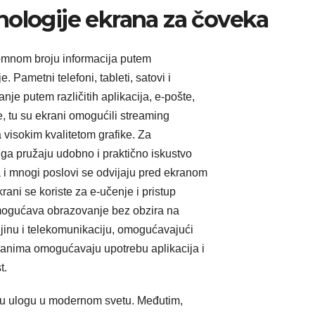
nologije ekrana za čoveka
omnom broju informacija putem
. Pametni telefoni, tableti, satovi i
e putem različitih aplikacija, e-pošte,
e, tu su ekrani omogućili streaming
a visokim kvalitetom grafike. Za
jiga pružaju udobno i praktično iskustvo
ja i mnogi poslovi se odvijaju pred ekranom
rani se koriste za e-učenje i pristup
mogućava obrazovanje bez obzira na
aljinu i telekomunikaciju, omogućavajući
ranima omogućavaju upotrebu aplikacija i
t.
nu ulogu u modernom svetu. Međutim,