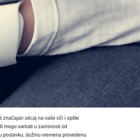
 značajan uticaj na vaše oči i opšte
judi mogu varirati u zavisnosti od
egovu postavku, dužinu vremena provedenu