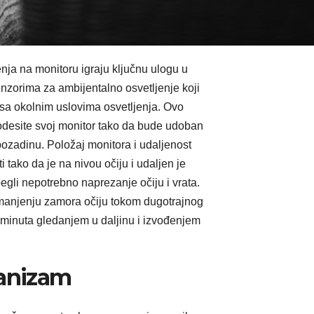
enja na monitoru igraju ključnu ulogu u
enzorima za ambijentalno osvetljenje koji
 sa okolnim uslovima osvetljenja. Ovo
desite svoj monitor tako da bude udoban
pozadinu. Položaj monitora i udaljenost
i tako da je na nivou očiju i udaljen je
egli nepotrebno naprezanje očiju i vrata.
manjenju zamora očiju tokom dugotrajnog
 minuta gledanjem u daljinu i izvođenjem
ganizam