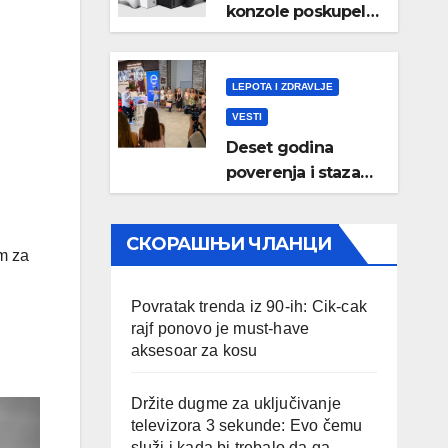
konzole poskupele
i u Evropi: Microsoft
objavio nove
zvanične cene
LEPOTA I ZDRAVLJE
VESTI
Deset godina
poverenja i staza
ka Olimpijskim
igrama: Lilly
СКОРАШЊИ ЧЛАНЦИ
Drogerie proslavile
m za
online rođendan
Povratak trenda iz 90-ih: Cik-cak
rajf ponovo je must-have
aksesoar za kosu
Držite dugme za uključivanje
televizora 3 sekunde: Evo čemu
služi i kada bi trebalo da ga