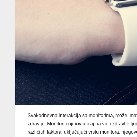
Svakodnevna interakcija sa monitorima, može imati
zdravlje. Monitori i njihov uticaj na vid i zdravlje l
različitih faktora, uključujući vrstu monitora, nj