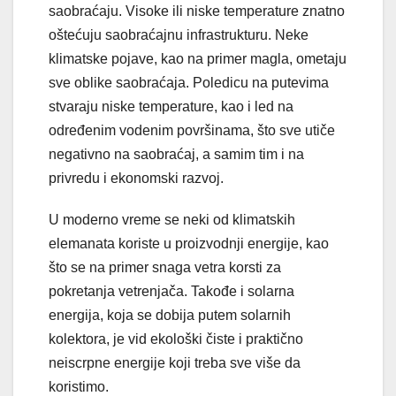
saobraćaju. Visoke ili niske temperature znatno
oštećuju saobraćajnu infrastrukturu. Neke
klimatske pojave, kao na primer magla, ometaju
sve oblike saobraćaja. Poledicu na putevima
stvaraju niske temperature, kao i led na
određenim vodenim površinama, što sve utiče
negativno na saobraćaj, a samim tim i na
privredu i ekonomski razvoj.
U moderno vreme se neki od klimatskih
elemanata koriste u proizvodnji energije, kao
što se na primer snaga vetra korsti za
pokretanja vetrenjača. Takođe i solarna
energija, koja se dobija putem solarnih
kolektora, je vid ekološki čiste i praktično
neiscrpne energije koji treba sve više da
koristimo.