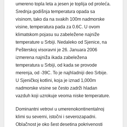
umereno topla leta a jesen je toplija od proleća.
Srednja godišnja temperatura opada sa
visinom, tako da na svakih 100m nadmorske
visine, temperatura pada za 0.6C. U ovom
klimatskom pojasu su zabeležene najniže
temperature u Srbiji. Nedaleko od Sjenice, na
Pešterskoj visoravni je 26. Januara 2006
izmerena najniža ikada zabeležena
temperatura u Srbiji, od kada se provode
merenja, od -39C. To je najhladniji deo Srbije.
U Sjeničkoj kotlini, koja je iznad 1,000m
nadmorske visine se često zadrži hladan
vazduh koji uzrokuje veoma niske temperature.
Dominantni vetrovi u umerenokontinentalnoj
klimi su severni, istočni i severozapadni.
Oblačnost je oko šest desetina pokrivenosti