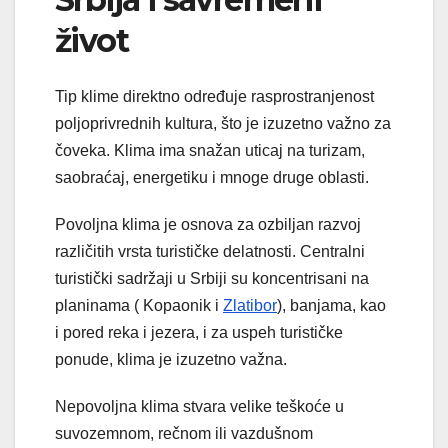
život
Tip klime direktno određuje rasprostranjenost
poljoprivrednih kultura, što je izuzetno važno za
čoveka. Klima ima snažan uticaj na turizam,
saobraćaj, energetiku i mnoge druge oblasti.
Povoljna klima je osnova za ozbiljan razvoj
različitih vrsta turističke delatnosti. Centralni
turistički sadržaji u Srbiji su koncentrisani na
planinama ( Kopaonik i
Zlatibor
), banjama, kao
i pored reka i jezera, i za uspeh turističke
ponude, klima je izuzetno važna.
Nepovoljna klima stvara velike teškoće u
suvozemnom, rečnom ili vazdušnom