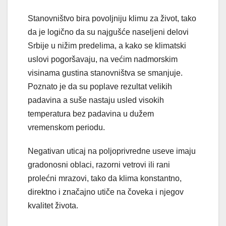
Stanovništvo bira povoljniju klimu za život, tako
da je logično da su najgušće naseljeni delovi
Srbije u nižim predelima, a kako se klimatski
uslovi pogoršavaju, na većim nadmorskim
visinama gustina stanovništva se smanjuje.
Poznato je da su poplave rezultat velikih
padavina a suše nastaju usled visokih
temperatura bez padavina u dužem
vremenskom periodu.
Negativan uticaj na poljoprivredne useve imaju
gradonosni oblaci, razorni vetrovi ili rani
prolećni mrazovi, tako da klima konstantno,
direktno i značajno utiče na čoveka i njegov
kvalitet života.