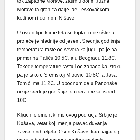
tok Zapadne Morave, zatim u dolini Južne
Morave ta granica dalje ide Leskovačkom
kotlinom i dolinom Nišave.
U ovom tipu klime leta su topla, zime oštre a
proleće je hladnije od jeseni. Srednja godišnja
temperatura raste od severa ka jugu, pa je na
primer na Paliću 10.5C, a u Beogradu 11.8C.
Takođe temperature rastu i od zapada ka istoku,
pa je tako u Sremskoj Mitrovici 10.8C, a Jaša
Tomić ima 11.2C. U obodnom delu Panonske
nizije srednje godišnje temperature su ispod
10C.
Ključni element klime ovog područja Srbije je
Košava, vetar koji menja pravac duvanja
zavisno od reljefa. Osim Košave, kao najjačeg