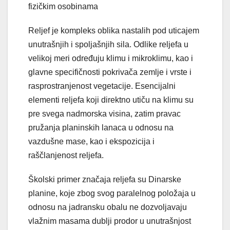
fizičkim osobinama
Reljef je kompleks oblika nastalih pod uticajem
unutrašnjih i spoljašnjih sila. Odlike reljefa u
velikoj meri određuju klimu i mikroklimu, kao i
glavne specifičnosti pokrivača zemlje i vrste i
rasprostranjenost vegetacije. Esencijalni
elementi reljefa koji direktno utiču na klimu su
pre svega nadmorska visina, zatim pravac
pružanja planinskih lanaca u odnosu na
vazdušne mase, kao i ekspozicija i
raščlanjenost reljefa.
Školski primer značaja reljefa su Dinarske
planine, koje zbog svog paralelnog položaja u
odnosu na jadransku obalu ne dozvoljavaju
vlažnim masama dublji prodor u unutrašnjost