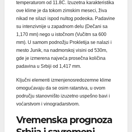
temperaturom od 11.8C. Izuzetna karakteristika
ove klime je da tokom zimskim meseci, živa
nikad ne silazi ispod nultog podeoka. Padavine
su intenzivnije u zapadnom delu (Dečani sa
1,170 mm) nego u istočnom (Vučitrn sa 600
mm). U samom podnožju Prokletija se nalazi i
mesto Junik, na nadmorskoj visini od 530m,
gde je izmerena najveća prosečna količina
padavina u Srbiji od 1,417 mm.
Ključni elementi izmenjenosredozemne klime
omogućavaju da se osim ratarstva, u ovom
području stanovništo izuzetno uspešno bavi i
voćarstvom i vinogradarstvom.
Vremenska prognoza
Srbija i savremeni