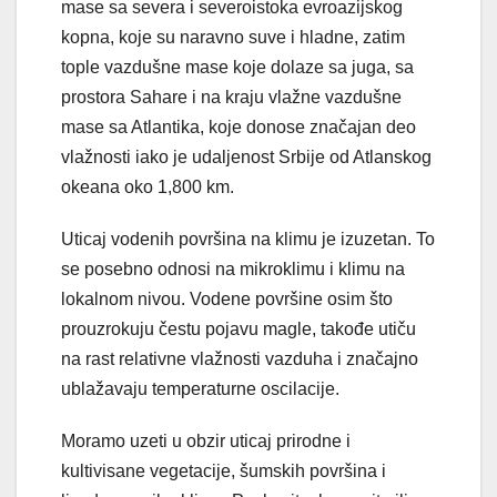
mase sa severa i severoistoka evroazijskog
kopna, koje su naravno suve i hladne, zatim
tople vazdušne mase koje dolaze sa juga, sa
prostora Sahare i na kraju vlažne vazdušne
mase sa Atlantika, koje donose značajan deo
vlažnosti iako je udaljenost Srbije od Atlanskog
okeana oko 1,800 km.
Uticaj vodenih površina na klimu je izuzetan. To
se posebno odnosi na mikroklimu i klimu na
lokalnom nivou. Vodene površine osim što
prouzrokuju čestu pojavu magle, takođe utiču
na rast relativne vlažnosti vazduha i značajno
ublažavaju temperaturne oscilacije.
Moramo uzeti u obzir uticaj prirodne i
kultivisane vegetacije, šumskih površina i