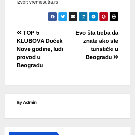
izvor: vremesutra.rs
Кретање
TOP 5
Evo šta treba da
KLUBOVA Doček
znate ako ste
чланка
Nove godine, ludi
turistički u
provod u
Beogradu
Beogradu
By
Admin