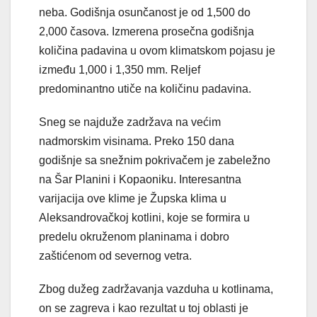
neba. Godišnja osunčanost je od 1,500 do
2,000 časova. Izmerena prosečna godišnja
količina padavina u ovom klimatskom pojasu je
između 1,000 i 1,350 mm. Reljef
predominantno utiče na količinu padavina.
Sneg se najduže zadržava na većim
nadmorskim visinama. Preko 150 dana
godišnje sa snežnim pokrivačem je zabeležno
na Šar Planini i Kopaoniku. Interesantna
varijacija ove klime je Župska klima u
Aleksandrovačkoj kotlini, koje se formira u
predelu okruženom planinama i dobro
zaštićenom od severnog vetra.
Zbog dužeg zadržavanja vazduha u kotlinama,
on se zagreva i kao rezultat u toj oblasti je