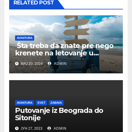
RELATED POST
AVANTURA
Šta treba da znate pre nego
krenete na letovanje u
Tursku
МАЈ 20, 2024
ADMIN
AVANTURA
SVET
ZABAVA
Putovanje iz Beograda do
Sitonije
ЈУН 27, 2023
ADMIN