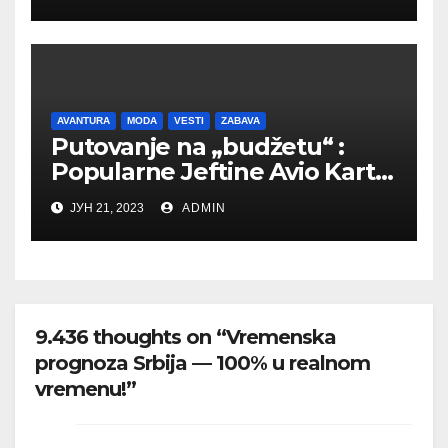
AVANTURA
MODA
VESTI
ZABAVA
Putovanje na „budžetu“ :
Popularne Jeftine Avio Karte
među Mladima u Srbiji
ЈУН 21, 2023
ADMIN
9.436 thoughts on “Vremenska
prognoza Srbija — 100% u realnom
vremenu!”