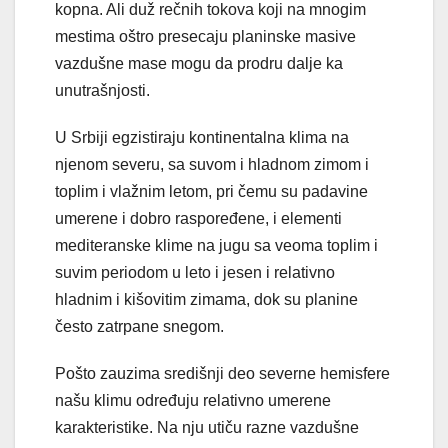
kopna. Ali duž rečnih tokova koji na mnogim
mestima oštro presecaju planinske masive
vazdušne mase mogu da prodru dalje ka
unutrašnjosti.
U Srbiji egzistiraju kontinentalna klima na
njenom severu, sa suvom i hladnom zimom i
toplim i vlažnim letom, pri čemu su padavine
umerene i dobro raspoređene, i elementi
mediteranske klime na jugu sa veoma toplim i
suvim periodom u leto i jesen i relativno
hladnim i kišovitim zimama, dok su planine
često zatrpane snegom.
Pošto zauzima središnji deo severne hemisfere
našu klimu određuju relativno umerene
karakteristike. Na nju utiču razne vazdušne