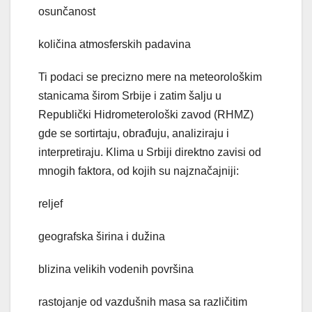
osunčanost
količina atmosferskih padavina
Ti podaci se precizno mere na meteorološkim
stanicama širom Srbije i zatim šalju u
Republički Hidrometerološki zavod (RHMZ)
gde se sortirtaju, obrađuju, analiziraju i
interpretiraju. Klima u Srbiji direktno zavisi od
mnogih faktora, od kojih su najznačajniji:
reljef
geografska širina i dužina
blizina velikih vodenih površina
rastojanje od vazdušnih masa sa različitim