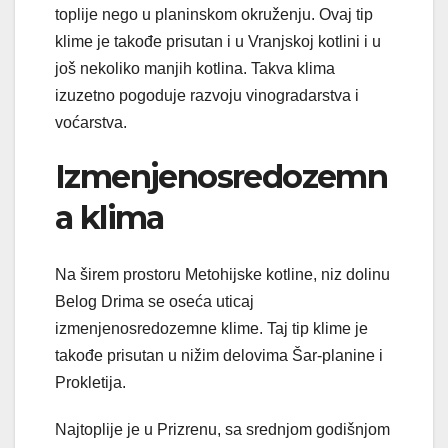
toplije nego u planinskom okruženju. Ovaj tip
klime je takođe prisutan i u Vranjskoj kotlini i u
još nekoliko manjih kotlina. Takva klima
izuzetno pogoduje razvoju vinogradarstva i
voćarstva.
Izmenjenosredozemn
a klima
Na širem prostoru Metohijske kotline, niz dolinu
Belog Drima se oseća uticaj
izmenjenosredozemne klime. Taj tip klime je
takođe prisutan u nižim delovima Šar-planine i
Prokletija.
Najtoplije je u Prizrenu, sa srednjom godišnjom