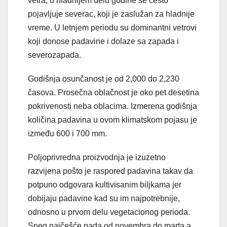
vetra, u hladnijem delu godine se često
pojavljuje severac, koji je zaslužan za hladnije
vreme. U letnjem periodu su dominantni vetrovi
koji donose padavine i dolaze sa zapada i
severozapada.
Godišnja osunčanost je od 2,000 do 2,230
časova. Prosečna oblačnost je oko pet desetina
pokrivenosti neba oblacima. Izmerena godišnja
količina padavina u ovom klimatskom pojasu je
između 600 i 700 mm.
Poljoprivredna proizvodnja je izuzetno
razvijena pošto je raspored padavina takav da
potpuno odgovara kultivisanim biljkama jer
dobijaju padavine kad su im najpotrebnije,
odnosno u prvom delu vegetacionog perioda.
Sneg najčešće pada od novembra do marta a