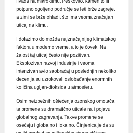
livada na mikroklimu. Peskovito, kamenito ili
potpuno ogoljeno područje se leti brže zagreje,
a zimi se brže ohladi, što ima veoma značajan
uticaj na klimu.
I dolazimo do možda najznačajnijeg klimatskog
faktora u moderno vreme, a to je čovek. Na
žalost taj uticaj često nije pozitivan.
Eksplozivan razvoj industrije i veoma
intenzivan avio saobraćaj u poslednjih nekoliko
decenija su uzrokovali oslobađanje enormnih
količina ugljen-dioksida u atmosferu.
Osim neizbežnih oštećenja ozonskog omotača,
te promene su dramatično uticale na i pojavu
globalnog zagrevanja. Takve promene se
osećaju i globalno i lokalno. Činjenica je da su