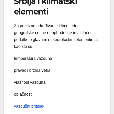
Srbija i klimatski
elementi
Za precizno određivanje klime jedne
geografske celine neophodno je imati tačne
podatke o glavnim meteorološkim elementima,
kao što su:
temperatura vazduha
pravac i brzina vetra
vlažnost vazduha
oblačnost
vazdušni pritisak