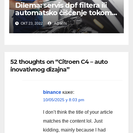
Dilema: servis dpf filtera ili
automatsko čišćenje tokom
vožnje?
ОКТ 23, 2022
ADMIN
52 thoughts on “Citroen C4 – auto
inovativnog dizajna”
binance
каже:
10/05/2025 у 8:03 pm
I don’t think the title of your article
matches the content lol. Just
kidding, mainly because I had