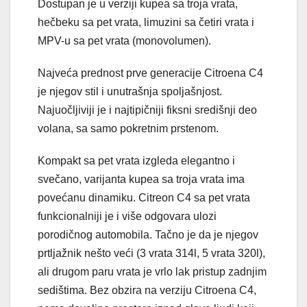
Dostupan je u verziji kupea sa troja vrata,
hečbeku sa pet vrata, limuzini sa četiri vrata i
MPV-u sa pet vrata (monovolumen).
Najveća prednost prve generacije Citroena C4
je njegov stil i unutrašnja spoljašnjost.
Najuočljiviji je i najtipičniji fiksni središnji deo
volana, sa samo pokretnim prstenom.
Kompakt sa pet vrata izgleda elegantno i
svečano, varijanta kupea sa troja vrata ima
povećanu dinamiku. Citreon C4 sa pet vrata
funkcionalniji je i više odgovara ulozi
porodičnog automobila. Tačno je da je njegov
prtljažnik nešto veći (3 vrata 314l, 5 vrata 320l),
ali drugom paru vrata je vrlo lak pristup zadnjim
sedištima. Bez obzira na verziju Citroena C4,