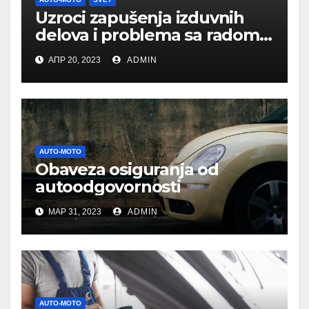
Uzroci zapušenja izduvnih
delova i problema sa radom
motora na automobilu
АПР 20, 2023
ADMIN
AUTO-MOTO
Obaveza osiguranja od
autoodgovornosti
МАР 31, 2023
ADMIN
AUTO-MOTO