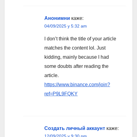
Анонимни
каже:
04/09/2025 у 5:32 am
I don’t think the title of your article
matches the content lol. Just
kidding, mainly because I had
some doubts after reading the
article.
https://www.binance.com/join?
ref=P9L9FQKY
Создать личный аккаунт
каже:
12/09/2025 у 9:30 pm