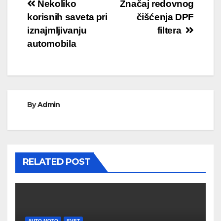
Кретање
Nekoliko
Značaj redovnog
korisnih saveta pri
čišćenja DPF
чланка
iznajmljivanju
filtera
automobila
By
Admin
RELATED POST
AUTO-MOTO
SVET