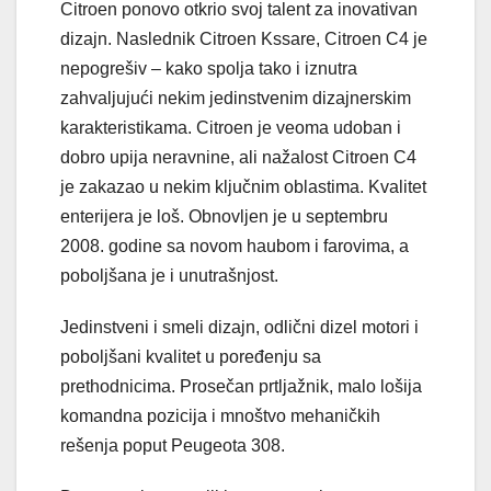
Citroen ponovo otkrio svoj talent za inovativan
dizajn. Naslednik Citroen Kssare, Citroen C4 je
nepogrešiv – kako spolja tako i iznutra
zahvaljujući nekim jedinstvenim dizajnerskim
karakteristikama. Citroen je veoma udoban i
dobro upija neravnine, ali nažalost Citroen C4
je zakazao u nekim ključnim oblastima. Kvalitet
enterijera je loš. Obnovljen je u septembru
2008. godine sa novom haubom i farovima, a
poboljšana je i unutrašnjost.
Jedinstveni i smeli dizajn, odlični dizel motori i
poboljšani kvalitet u poređenju sa
prethodnicima. Prosečan prtljažnik, malo lošija
komandna pozicija i mnoštvo mehaničkih
rešenja poput Peugeota ​​308.