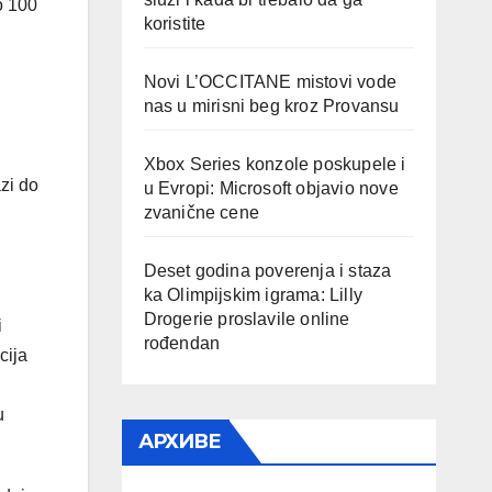
o 100
koristite
Novi L’OCCITANE mistovi vode
nas u mirisni beg kroz Provansu
Xbox Series konzole poskupele i
zi do
u Evropi: Microsoft objavio nove
zvanične cene
Deset godina poverenja i staza
ka Olimpijskim igrama: Lilly
Drogerie proslavile online
i
rođendan
cija
u
АРХИВЕ