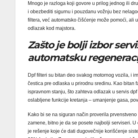
Mnogo je razloga koji govore u prilog jednog ili dru
i obezbediti sigurnu i pouzdanu vožnju bez nelagod
filtera, već automatsko čišćenje može pomoći, al
odlazak kod majstora.
Zašto je bolji izbor serv
automatsku regeneraci
Dpf filteri su bitan deo svakog motornog vozila, i 
čestica pre odlaska u prirodnu sredinu. Kao bitan f
ispravnom stanju, što zahteva odlazak u servis dpf 
oslabljene funkcije kretanja – umanjenje gasa, povr
Kako bi se na siguran način proverila prvenstveno isp
zamene, bitno je da se posete najbolji serviseri. 
je rešenje koje će dati dugovečnije korišćenje sis