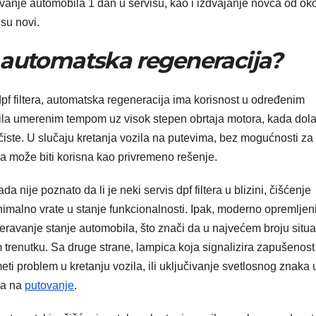
anje automobila 1 dan u servisu, kao i izdvajanje novca od ok
 su novi.
 automatska regeneracija?
dpf filtera, automatska regeneracija ima korisnost u određenim
zila umerenim tempom uz visok stepen obrtaja motora, kada dola
 čiste. U slučaju kretanja vozila na putevima, bez mogućnosti za
ja može biti korisna kao privremeno rešenje.
a nije poznato da li je neki servis dpf filtera u blizini, čišćenje
malno vrate u stanje funkcionalnosti. Ipak, moderno opremljen
veravanje stanje automobila, što znači da u najvećem broju situa
 trenutku. Sa druge strane, lampica koja signalizira zapušenost
eti problem u kretanju vozila, ili uključivanje svetlosnog znaka 
ska na
putovanje
.