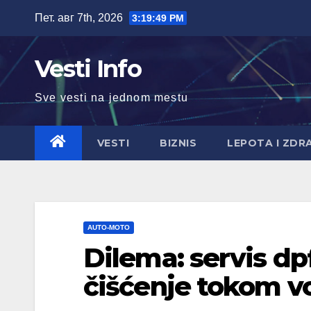
Skip
Пет. авг 7th, 2026
3:19:51 PM
to
content
Vesti Info
Sve vesti na jednom mestu
VESTI
BIZNIS
LEPOTA I ZDR
AUTO-MOTO
Dilema: servis dpf
čišćenje tokom v