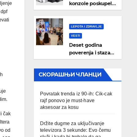
konzole poskupele
ljenje
i u Evropi: Microsoft
 dpf
objavio nove
evati
zvanične cene
LEPOTA I ZDRAVLJE
VESTI
Deset godina
poverenja i staza
ka Olimpijskim
igrama: Lilly
СКОРАШЊИ ЧЛАНЦИ
ih
Drogerie proslavile
online rođendan
uje
Povratak trenda iz 90-ih: Cik-cak
dim.
rajf ponovo je must-have
aksesoar za kosu
li čak
ltera
Držite dugme za uključivanje
vo od
televizora 3 sekunde: Evo čemu
služi i kada bi trebalo da ga