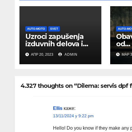
AUTO-MOTO
SVET
AUTO-MO
Uzroci zapušenja
Obav
izduvnih delova i
od
problema sa radom
auto
АПР 20, 2023
ADMIN
МАР 3
motora na
automobilu
4.327 thoughts on “Dilema: servis dpf f
Ellis
каже:
13/11/2024 у 9:22 pm
Hello! Do you know if they make any 