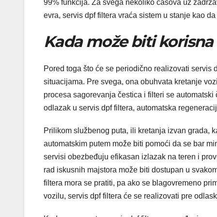
99% funkcija. Za svega nekoliko časova uz zadržav
evra, servis dpf filtera vraća sistem u stanje kao da
Kada može biti korisna
Pored toga što će se periodično realizovati servis 
situacijama. Pre svega, ona obuhvata kretanje vo
procesa sagorevanja čestica i filteri se automatski
odlazak u servis dpf filtera, automatska regeneraci
Prilikom službenog puta, ili kretanja izvan grada, kad
automatskim putem može biti pomoći da se bar mini
servisi obezbeđuju efikasan izlazak na teren i pro
rad iskusnih majstora može biti dostupan u svakom
filtera mora se pratiti, pa ako se blagovremeno prim
vozilu, servis dpf filtera će se realizovati pre odla