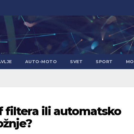
AVLJE
AUTO-MOTO
SVET
SPORT
MO
 filtera ili automatsko
ožnje?