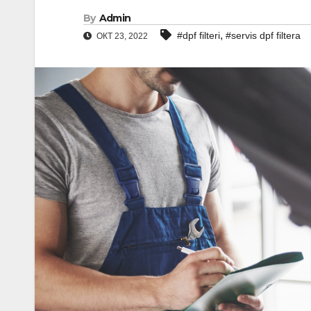
By
Admin
,
#dpf filteri
#servis dpf filtera
ОКТ 23, 2022