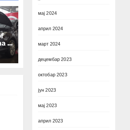
мај 2024
април 2024
pf
na u
март 2024
ite
децембар 2023
to
октобар 2023
јун 2023
мај 2023
април 2023