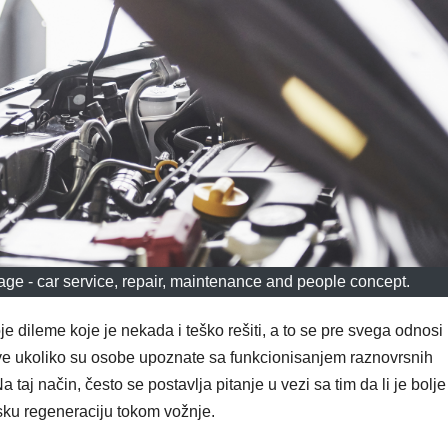
rage - car service, repair, maintenance and people concept.
e dileme koje je nekada i teško rešiti, a to se pre svega odnosi
ove ukoliko su osobe upoznate sa funkcionisanjem raznovrsnih
taj način, često se postavlja pitanje u vezi sa tim da li je bolje
sku regeneraciju tokom vožnje.