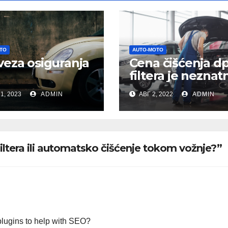
TO
AUTO-MOTO
eza osiguranja
Cena čišćenja d
filtera je neznat
odgovornosti
odnosu na benef
1, 2023
ADMIN
АВГ 2, 2022
ADMIN
koje donosi,
pogledajte i zaš
iltera ili automatsko čišćenje tokom vožnje?”
plugins to help with SEO?