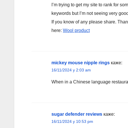
I’m trying to get my site to rank for so
keywords but I’m not seeing very good
If you know of any please share. Than
here:
Wool product
mickey mouse nipple rings
каже:
16/11/2024 у 2:03 am
When in a Chinese language restauran
sugar defender reviews
каже:
16/11/2024 у 10:53 pm