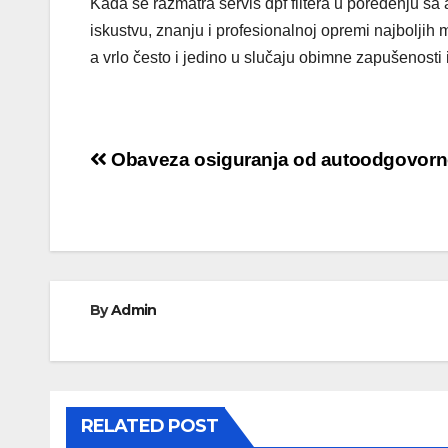
Kada se razmatra servis dpf filtera u poređenju s
iskustvu, znanju i profesionalnoj opremi najboljih m
a vrlo često i jedino u slučaju obimne zapušenosti i
Кретање
Obaveza osiguranja od autoodgovorn
чланка
By
Admin
RELATED POST