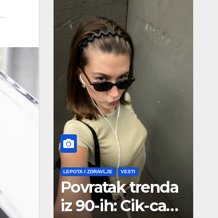
LEPOTA I ZDRAVLJE
VESTI
Povratak trenda
iz 90-ih: Cik-cak