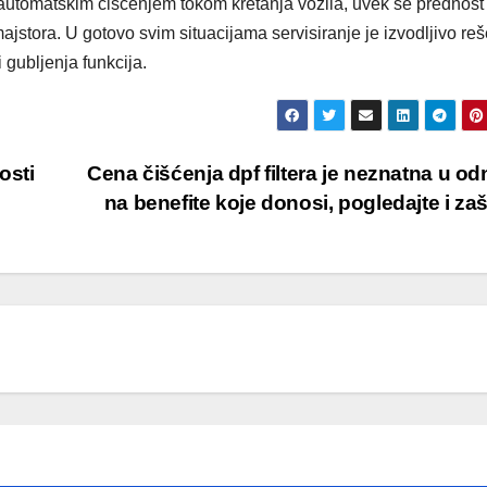
a automatskim čišćenjem tokom kretanja vozila, uvek se prednost
ajstora. U gotovo svim situacijama servisiranje je izvodljivo reš
 gubljenja funkcija.
osti
Cena čišćenja dpf filtera je neznatna u o
na benefite koje donosi, pogledajte i za