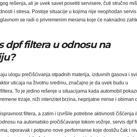
gog rešenja, ali je uvek savet posetiti servisere, čuti stručno miš
nosti i stresa. Postoje situacije u kojima nije neophodan servis
i uglavnom se radi o privremenim merama koje će naknadno zaht
is dpf filtera u odnosu na
ju?
imaju ulogu prečišćivanja otpadnih materija, izduvnih gasova i sv
aktor uticaja na životnu sredinu, značajno je da uvek budu u
filtera. To je jedino rešenje u situacijama kada automobil pokaz
emene trzaje, niži intenzitet brzina, neprijatne mirise i obiman 
ravnost filtera, a zatim i izvršile potrebne aktivnosti čišćenja i
U odnosu na automatsko pročišćavanje tokom vožnje, servis dpf fi
tema, oporavak i potpuno nove performanse koje dostižu čak i ni