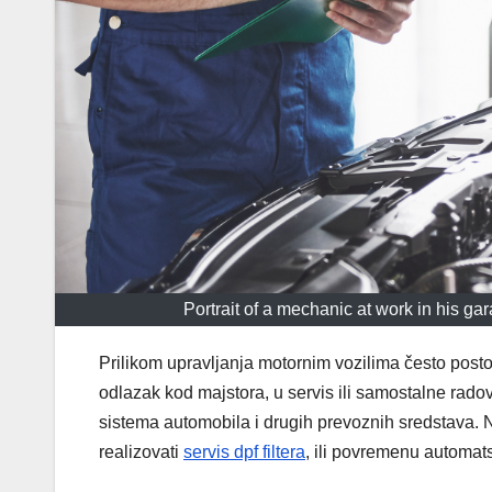
Portrait of a mechanic at work in his ga
Prilikom upravljanja motornim vozilima često postoj
odlazak kod majstora, u servis ili samostalne rad
sistema automobila i drugih prevoznih sredstava. Na 
realizovati
servis dpf filtera
, ili povremenu automat