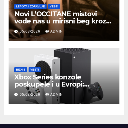
LEPOTA I ZDRAVLJE
VESTI
Novi L’OCCITANE mistovi
vode nas u mirisni beg kroz
Provansu
05/08/2026
ADMIN
BIZNIS
VESTI
Xbox Series konzole
poskupele i u Evropi:
Microsoft objavio nove
05/08/2026
ADMIN
zvanične cene