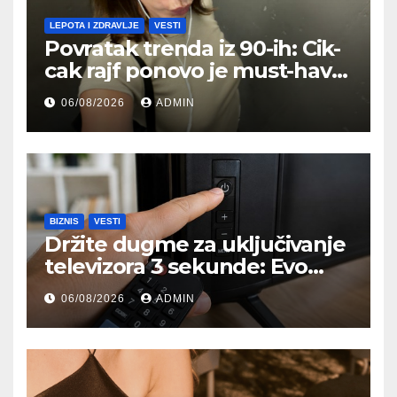
LEPOTA I ZDRAVLJE
VESTI
Povratak trenda iz 90-ih: Cik-
cak rajf ponovo je must-have
aksesoar za kosu
06/08/2026
ADMIN
BIZNIS
VESTI
Držite dugme za uključivanje
televizora 3 sekunde: Evo
čemu služi i kada bi trebalo
06/08/2026
ADMIN
da ga koristite