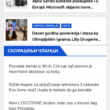
Xbox Series konzole poskupele i u
Evropi: Microsoft objavio nove
zvanične cene
LEPOTA I ZDRAVLJE
VESTI
Deset godina poverenja i staza ka
Olimpijskim igrama: Lilly Drogerie
proslavile online rođendan
СКОРАШЊИ ЧЛАНЦИ
Povratak trenda iz 90-ih: Cik-cak rajf ponovo je
must-have aksesoar za kosu
Držite dugme za uključivanje televizora 3 sekunde:
Evo čemu služi i kada bi trebalo da ga koristite
Novi L’OCCITANE mistovi vode nas u mirisni beg
kroz Provansu