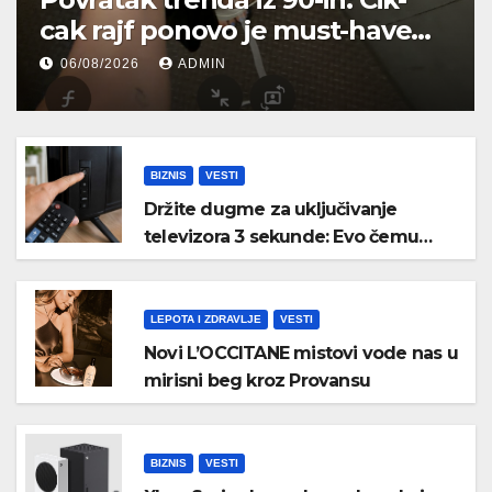
cak rajf ponovo je must-have
aksesoar za kosu
06/08/2026
ADMIN
BIZNIS
VESTI
Držite dugme za uključivanje
televizora 3 sekunde: Evo čemu
služi i kada bi trebalo da ga koristite
LEPOTA I ZDRAVLJE
VESTI
Novi L’OCCITANE mistovi vode nas u
mirisni beg kroz Provansu
BIZNIS
VESTI