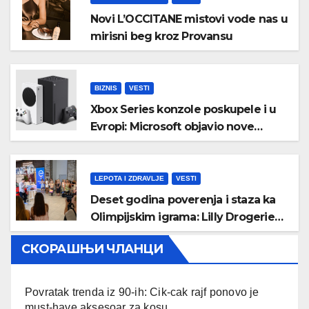
Novi L’OCCITANE mistovi vode nas u
mirisni beg kroz Provansu
BIZNIS
VESTI
Xbox Series konzole poskupele i u
Evropi: Microsoft objavio nove
zvanične cene
LEPOTA I ZDRAVLJE
VESTI
Deset godina poverenja i staza ka
Olimpijskim igrama: Lilly Drogerie
proslavile online rođendan
СКОРАШЊИ ЧЛАНЦИ
Povratak trenda iz 90-ih: Cik-cak rajf ponovo je
must-have aksesoar za kosu