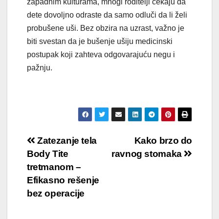
zapadnim kulturama, mnogi roditelji čekaju da
dete dovoljno odraste da samo odluči da li želi
probušene uši. Bez obzira na uzrast, važno je
biti svestan da je bušenje ušiju medicinski
postupak koji zahteva odgovarajuću negu i
pažnju.
Кретање
Zatezanje tela
Kako brzo do
Body Tite
ravnog stomaka
чланка
tretmanom –
Efikasno rešenje
bez operacije