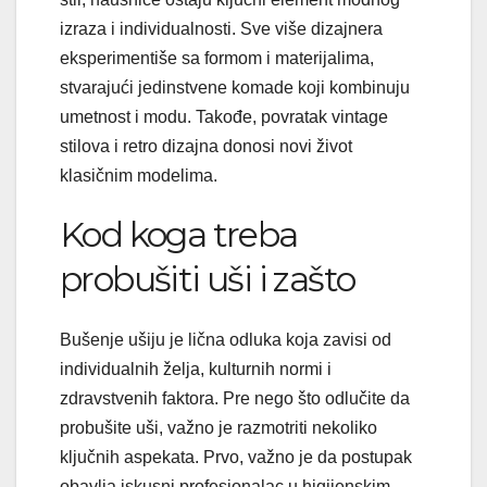
izraza i individualnosti. Sve više dizajnera
eksperimentiše sa formom i materijalima,
stvarajući jedinstvene komade koji kombinuju
umetnost i modu. Takođe, povratak vintage
stilova i retro dizajna donosi novi život
klasičnim modelima.
Kod koga treba
probušiti uši i zašto
Bušenje ušiju je lična odluka koja zavisi od
individualnih želja, kulturnih normi i
zdravstvenih faktora. Pre nego što odlučite da
probušite uši, važno je razmotriti nekoliko
ključnih aspekata. Prvo, važno je da postupak
obavlja iskusni profesionalac u higijenskim