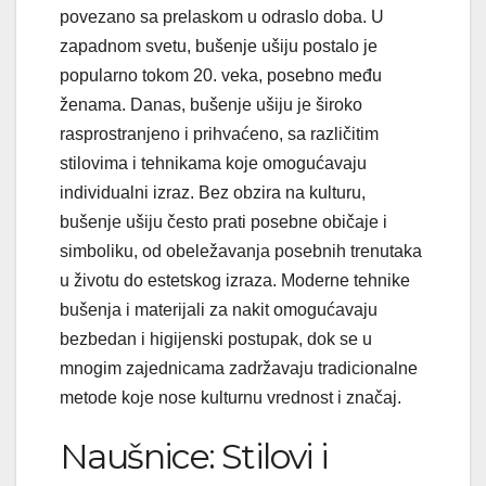
povezano sa prelaskom u odraslo doba. U
zapadnom svetu, bušenje ušiju postalo je
popularno tokom 20. veka, posebno među
ženama. Danas, bušenje ušiju je široko
rasprostranjeno i prihvaćeno, sa različitim
stilovima i tehnikama koje omogućavaju
individualni izraz. Bez obzira na kulturu,
bušenje ušiju često prati posebne običaje i
simboliku, od obeležavanja posebnih trenutaka
u životu do estetskog izraza. Moderne tehnike
bušenja i materijali za nakit omogućavaju
bezbedan i higijenski postupak, dok se u
mnogim zajednicama zadržavaju tradicionalne
metode koje nose kulturnu vrednost i značaj.
Naušnice: Stilovi i