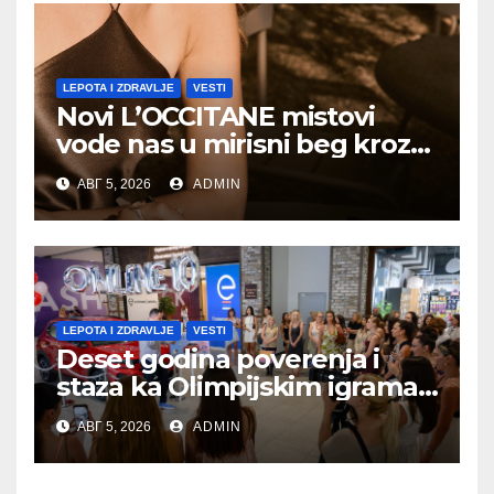
LEPOTA I ZDRAVLJE
VESTI
Novi L’OCCITANE mistovi
vode nas u mirisni beg kroz
Provansu
АВГ 5, 2026
ADMIN
LEPOTA I ZDRAVLJE
VESTI
Deset godina poverenja i
staza ka Olimpijskim igrama:
Lilly Drogerie proslavile
АВГ 5, 2026
ADMIN
online rođendan