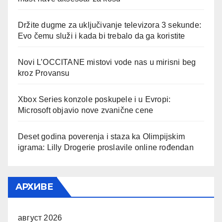
Držite dugme za uključivanje televizora 3 sekunde:
Evo čemu služi i kada bi trebalo da ga koristite
Novi L’OCCITANE mistovi vode nas u mirisni beg
kroz Provansu
Xbox Series konzole poskupele i u Evropi:
Microsoft objavio nove zvanične cene
Deset godina poverenja i staza ka Olimpijskim
igrama: Lilly Drogerie proslavile online rođendan
АРХИВЕ
август 2026