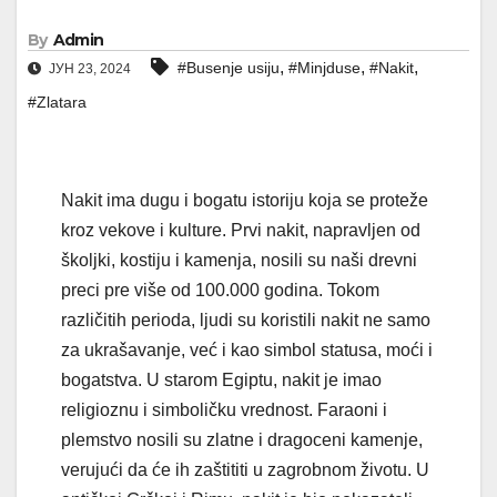
By
Admin
,
,
,
#Busenje usiju
#Minjduse
#Nakit
ЈУН 23, 2024
#Zlatara
Nakit ima dugu i bogatu istoriju koja se proteže
kroz vekove i kulture. Prvi nakit, napravljen od
školjki, kostiju i kamenja, nosili su naši drevni
preci pre više od 100.000 godina. Tokom
različitih perioda, ljudi su koristili nakit ne samo
za ukrašavanje, već i kao simbol statusa, moći i
bogatstva. U starom Egiptu, nakit je imao
religioznu i simboličku vrednost. Faraoni i
plemstvo nosili su zlatne i dragoceni kamenje,
verujući da će ih zaštititi u zagrobnom životu. U