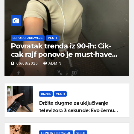
LEPOTA I ZDRAVLJE
VESTI
Povratak trenda iz 90-ih: Cik-
cak rajf ponovo je must-have
aksesoar za kosu
06/08/2026
ADMIN
BIZNIS
VESTI
Držite dugme za uključivanje
televizora 3 sekunde: Evo čemu
služi i kada bi trebalo da ga koristite
LEPOTA I ZDRAVLJE
VESTI