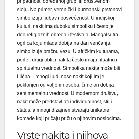
pripadnosti određenoj grupi ili društvenom
sloju. Na primer, verenički i burmanski prstenovi
simbolizuju ljubav i posvećenost. U indijskoj
kulturi, nakit ima duboku simboliku i često je
deo religioznih obreda i festivala. Mangalsutra,
ogrlica koju mlada dobija na dan venčanja,
simbolizuje bračnu vezu. U afričkim kulturama,
perle i drugi oblici nakita često imaju ritualnu i
spiritualnu vrednost. Simbolika nakita može biti
i lična – mnogi ljudi nose nakit koji im je
poklonjen od voljenih osoba, čime on dobija
sentimentalnu vrednost. U modernom društvu,
nakit može predstavljati individualnost, stil i
status, a mnogi dizajneri stvaraju unikatne
komade koji pričaju priču o njihovim nosiocima.
Vrste nakita i njihova