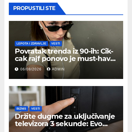
PROPUSTILI STE
LEPOTA I ZDRAVLJE
VESTI
Povratak trenda iz 90-ih: Cik-
cak rajf ponovo je must-have
aksesoar za kosu
06/08/2026
ADMIN
BIZNIS
VESTI
Držite dugme za uključivanje
televizora 3 sekunde: Evo
čemu služi i kada bi trebalo