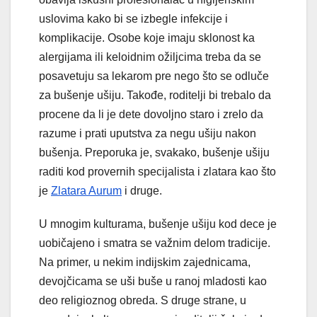
uslovima kako bi se izbegle infekcije i
komplikacije. Osobe koje imaju sklonost ka
alergijama ili keloidnim ožiljcima treba da se
posavetuju sa lekarom pre nego što se odluče
za bušenje ušiju. Takođe, roditelji bi trebalo da
procene da li je dete dovoljno staro i zrelo da
razume i prati uputstva za negu ušiju nakon
bušenja. Preporuka je, svakako, bušenje ušiju
raditi kod provernih specijalista i zlatara kao što
je
Zlatara Aurum
i druge.
U mnogim kulturama, bušenje ušiju kod dece je
uobičajeno i smatra se važnim delom tradicije.
Na primer, u nekim indijskim zajednicama,
devojčicama se uši buše u ranoj mladosti kao
deo religioznog obreda. S druge strane, u