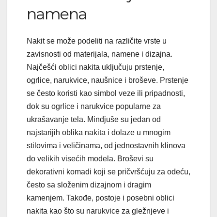
namena
Nakit se može podeliti na različite vrste u
zavisnosti od materijala, namene i dizajna.
Najčešći oblici nakita uključuju prstenje,
ogrlice, narukvice, naušnice i broševe. Prstenje
se često koristi kao simbol veze ili pripadnosti,
dok su ogrlice i narukvice popularne za
ukrašavanje tela. Mindjuše su jedan od
najstarijih oblika nakita i dolaze u mnogim
stilovima i veličinama, od jednostavnih klinova
do velikih visećih modela. Broševi su
dekorativni komadi koji se pričvršćuju za odeću,
često sa složenim dizajnom i dragim
kamenjem. Takođe, postoje i posebni oblici
nakita kao što su narukvice za gležnjeve i