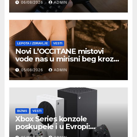
06/08/2026
ADMIN
da ga koristite
LEPOTA I ZDRAVLJE
VESTI
Novi L’OCCITANE mistovi
vode nas u mirisni beg kroz
Provansu
05/08/2026
ADMIN
BIZNIS
VESTI
Xbox Series konzole
poskupele i u Evropi:
Microsoft objavio nove