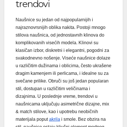
trendovi
Naušnice su jedan od najpopularnijih i
najraznovrsnijih oblika nakita. Postoji mnogo
stilova naušnica, od jednostavnih klinova do
komplikovanih visećih modela. Klinovi su
klasičan izbor, diskretni i elegantni, pogodni za
svakodnevno nošenje. Viseće naušnice dolaze
u različitim dužinama i oblicima, često ukrašene
dragim kamenjem ili perlicama, i idealne su za
svečane prilike. Obruči su još jedan popularan
stil, dostupan u različitim veličinama i
dizajnima. U poslednje vreme, trendovi u
naušnicama uključuju asimetrične dizajne, mix
& match stilove, kao i upotrebu neobičnih
materijala poput
akrila
i smole. Bez obzira na
stil, naušnice ostaju ključni element modnog