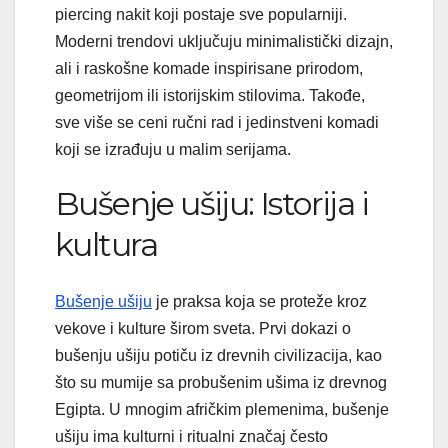
piercing nakit koji postaje sve popularniji.
Moderni trendovi uključuju minimalistički dizajn,
ali i raskošne komade inspirisane prirodom,
geometrijom ili istorijskim stilovima. Takođe,
sve više se ceni ručni rad i jedinstveni komadi
koji se izrađuju u malim serijama.
Bušenje ušiju: Istorija i
kultura
Bušenje ušiju
je praksa koja se proteže kroz
vekove i kulture širom sveta. Prvi dokazi o
bušenju ušiju potiču iz drevnih civilizacija, kao
što su mumije sa probušenim ušima iz drevnog
Egipta. U mnogim afričkim plemenima, bušenje
ušiju ima kulturni i ritualni značaj često