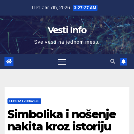
Skip
Пет. авг 7th, 2026
3:27:29 AM
to
content
Vesti Info
Sve vesti na jednom mestu
LEPOTA I ZDRAVLJE
Simbolika i nošenje
nakita kroz istoriju