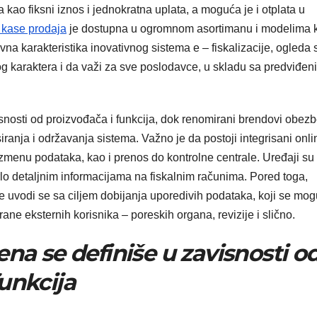
kao fiksni iznos i jednokratna uplata, a moguća je i otplata u
e kase prodaja
je dostupna u ogromnom asortimanu i modelima k
vna karakteristika inovativnog sistema e – fiskalizacije, ogleda 
g karaktera i da važi za sve poslodavce, u skladu sa predviđen
isnosti od proizvođača i funkcija, dok renomirani brendovi obez
ranja i održavanja sistema. Važno je da postoji integrisani onli
menu podataka, kao i prenos do kontrolne centrale. Uređaji su
lo detaljnim informacijama na fiskalnim računima. Pored toga,
se uvodi se sa ciljem dobijanja uporedivih podataka, koji se mog
trane eksternih korisnika – poreskih organa, revizije i slično.
ena se definiše u zavisnosti o
unkcija