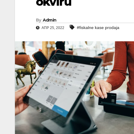
okviru
By
Admin
#fiskalne kase prodaja
АПР 25, 2022