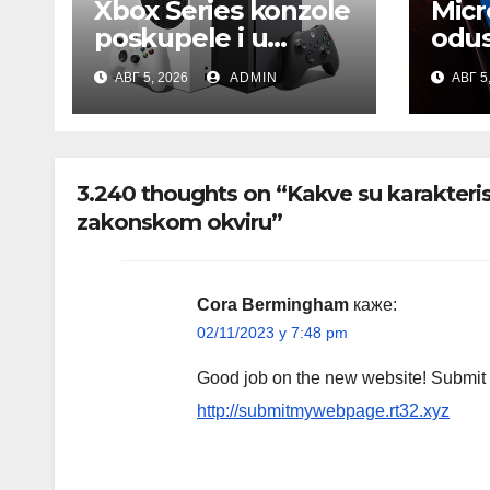
Xbox Series konzole
Micr
poskupele i u
odus
Evropi: Microsoft
novu
АВГ 5, 2026
ADMIN
АВГ 5
objavio nove
ofan
zvanične cene
apli
3.240 thoughts on “Kakve su karakteri
zakonskom okviru”
Cora Bermingham
каже:
02/11/2023 у 7:48 pm
Good job on the new website! Submit it 
http://submitmywebpage.rt32.xyz