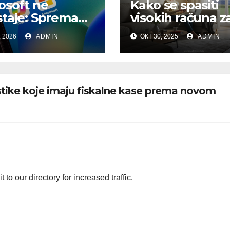
osoft ne
Kako se spasiti
taje: Sprema
visokih računa z
 Copilot
struju
, 2026
ADMIN
ОКТ 30, 2025
ADMIN
zivu i AI super-
kaciju
stike koje imaju fiskalne kase prema novom
to our directory for increased traffic.