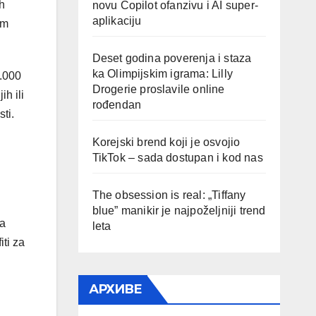
h
novu Copilot ofanzivu i AI super-
aplikaciju
im
Deset godina poverenja i staza
ka Olimpijskim igrama: Lilly
0.000
Drogerie proslavile online
h ili
rođendan
ti.
Korejski brend koji je osvojio
TikTok – sada dostupan i kod nas
The obsession is real: „Tiffany
blue” manikir je najpoželjniji trend
ja
leta
ti za
АРХИВЕ