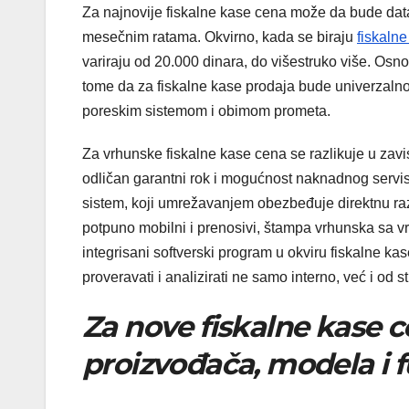
Za najnovije fiskalne kase cena može da bude data 
mesečnim ratama. Okvirno, kada se biraju
fiskaln
variraju od 20.000 dinara, do višestruko više. Osno
tome da za fiskalne kase prodaja bude univerzalno
poreskim sistemom i obimom prometa.
Za vrhunske fiskalne kase cena se razlikuje u zav
odličan garantni rok i mogućnost naknadnog servisi
sistem, koji umrežavanjem obezbeđuje direktnu raz
potpuno mobilni i prenosivi, štampa vrhunska sa vr
integrisani softverski program u okviru fiskalne ka
proveravati i analizirati ne samo interno, već i od s
Za nove fiskalne kase c
proizvođača, modela i f