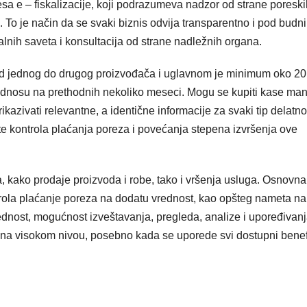
sa e – fiskalizacije, koji podrazumeva nadzor od strane poreski
. To je način da se svaki biznis odvija transparentno i pod budn
lnih saveta i konsultacija od strane nadležnih organa.
 od jednog do drugog proizvođača i uglavnom je minimum oko 2
 odnosu na prethodnih nekoliko meseci. Mogu se kupiti kase manji
kazivati relevantne, a identične informacije za svaki tip delatnos
ste kontrola plaćanja poreza i povećanja stepena izvršenja ove
a, kako prodaje proizvoda i robe, tako i vršenja usluga. Osnovna
trola plaćanje poreza na dodatu vrednost, kao opšteg nameta na
lednost, mogućnost izveštavanja, pregleda, analize i upoređivan
 na visokom nivou, posebno kada se uporede svi dostupni benefi