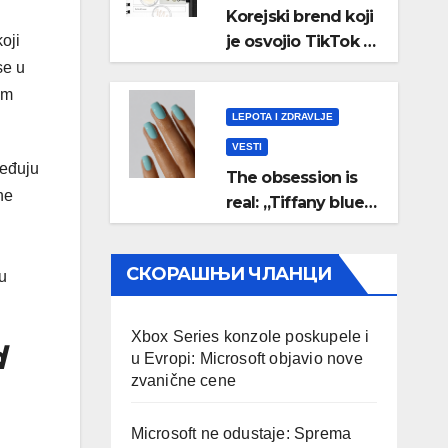
Korejski brend koji
oji
je osvojio TikTok –
sada dostupan i
se u
kod nas
im
LEPOTA I ZDRAVLJE
VESTI
beđuju
The obsession is
ne
real: „Tiffany blue”
manikir je
najpoželjniji trend
СКОРАШЊИ ЧЛАНЦИ
u
leta
Xbox Series konzole poskupele i
d
u Evropi: Microsoft objavio nove
zvanične cene
Microsoft ne odustaje: Sprema