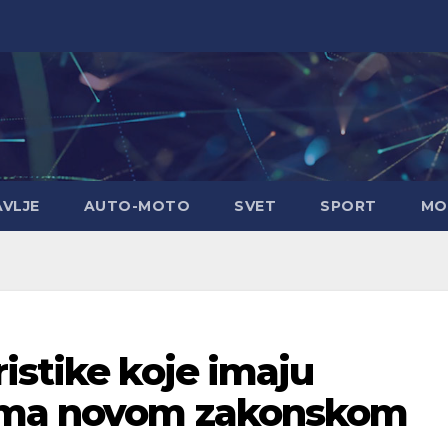
AVLJE
AUTO-MOTO
SVET
SPORT
MO
istike koje imaju
rema novom zakonskom