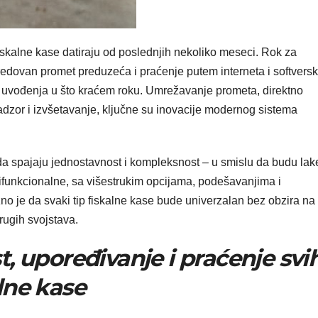
skalne kase datiraju od poslednjih nekoliko meseci. Rok za
 redovan promet preduzeća i praćenje putem interneta i softversk
m uvođenja u što kraćem roku. Umrežavanje prometa, direktno
adzor i izvšetavanje, ključne su inovacije modernog sistema
a spajaju jednostavnost i kompleksnost – u smislu da budu lak
ltifunkcionalne, sa višestrukim opcijama, podešavanjima i
je da svaki tip fiskalne kase bude univerzalan bez obzira na 
rugih svojstava.
, upoređivanje i praćenje svi
lne kase