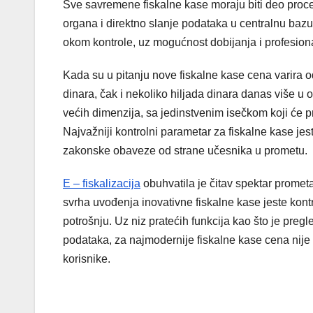
Sve savremene fiskalne kase moraju biti deo proce
organa i direktno slanje podataka u centralnu bazu
okom kontrole, uz mogućnost dobijanja i profesiona
Kada su u pitanju nove fiskalne kase cena varira
dinara, čak i nekoliko hiljada dinara danas više u
većih dimenzija, sa jedinstvenim isečkom koji će pri
Najvažniji kontrolni parametar za fiskalne kase je
zakonske obaveze od strane učesnika u prometu.
E – fiskalizacija
obuhvatila je čitav spektar promet
svrha uvođenja inovativne fiskalne kase jeste kon
potrošnju. Uz niz pratećih funkcija kao što je preg
podataka, za najmodernije fiskalne kase cena nije
korisnike.