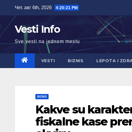
Skip
Чет. авг 6th, 2026
4:20:22 PM
to
content
Vesti Info
Sve vesti na jednom mestu
VESTI
BIZNIS
LEPOTA I ZDR
BIZNIS
Kakve su karakter
fiskalne kase p