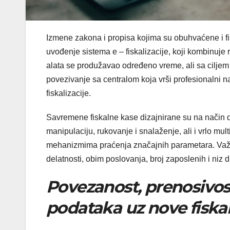
Izmene zakona i propisa kojima su obuhvaćene i fi
uvođenje sistema e – fiskalizacije, koji kombinuje
alata se produžavao određeno vreme, ali sa cilje
povezivanje sa centralom koja vrši profesionalni n
fiskalizacije.
Savremene fiskalne kase dizajnirane su na način d
manipulaciju, rukovanje i snalaženje, ali i vrlo mu
mehanizmima praćenja značajnih parametara. Važno 
delatnosti, obim poslovanja, broj zaposlenih i niz d
Povezanost, prenosivost
podataka uz nove fiska