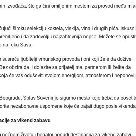
nih izvođača, što ga čini omiljenim mestom za provod među ml
jući široku selekciju koktela, viskija, vina i drugih pića. Iskusni
emljeno i da zadovolji i najzahtevnija nepca. Možete se opustit
u na reku Savu.
 susreću ljubitelji vrhunskog provoda i oni koji žele da dožive
obzira da li dolazite sa prijateljima, partnerom ili želite da
 koja će vas oduševiti svojom energijom, atmosferom i neponovlj
u Beogradu, Splav Suvenir je sigurno mesto koje treba da posetit
vorite nezaboravne uspomene koje će trajati dugo posle vikenda
acije za vikend zabavu
 noćnom životu i bogatoj ponudi destinacija za vikend zabavu.