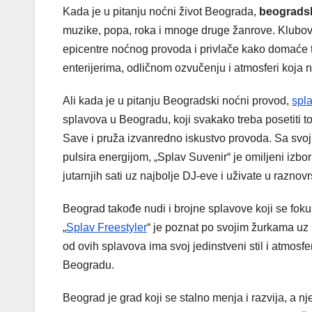
Kada je u pitanju noćni život Beograda,
beogradsk
muzike, popa, roka i mnoge druge žanrove. Klubovi
epicentre noćnog provoda i privlače kako domaće ta
enterijerima, odličnom ozvučenju i atmosferi koja 
Ali kada je u pitanju Beogradski noćni provod,
spl
splavova u Beogradu, koji svakako treba posetiti t
Save i pruža izvanredno iskustvo provoda. Sa svo
pulsira energijom, „Splav Suvenir“ je omiljeni izbo
jutarnjih sati uz najbolje DJ-eve i uživate u raznov
Beograd takođe nudi i brojne splavove koji se foku
„
Splav Freestyler
“ je poznat po svojim žurkama uz 
od ovih splavova ima svoj jedinstveni stil i atmo
Beogradu.
Beograd je grad koji se stalno menja i razvija, a n