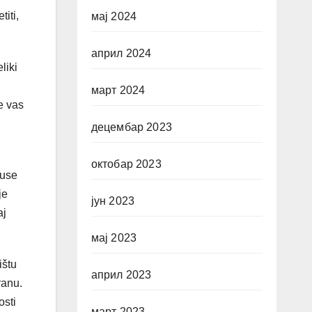
iti,
мај 2024
април 2024
liki
март 2024
e vas
децембар 2023
октобар 2023
ouse
je
јун 2023
aj
мај 2023
ištu
април 2023
ranu.
osti
март 2023