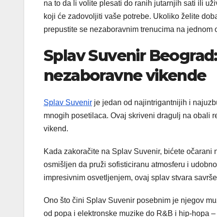
na to da li volite plesati do ranih jutarnjih sati il
koji će zadovoljiti vaše potrebe. Ukoliko želite d
prepustite se nezaboravnim trenucima na jednom od
Splav Suvenir Beograd: 
nezaboravne vikende
Splav Suvenir
je jedan od najintrigantnijih i najuz
mnogih posetilaca. Ovaj skriveni dragulj na obali 
vikend.
Kada zakoračite na Splav Suvenir, bićete očarani n
osmišljen da pruži sofisticiranu atmosferu i udob
impresivnim osvetljenjem, ovaj splav stvara savrš
Ono što čini Splav Suvenir posebnim je njegov muz
od popa i elektronske muzike do R&B i hip-hopa – 