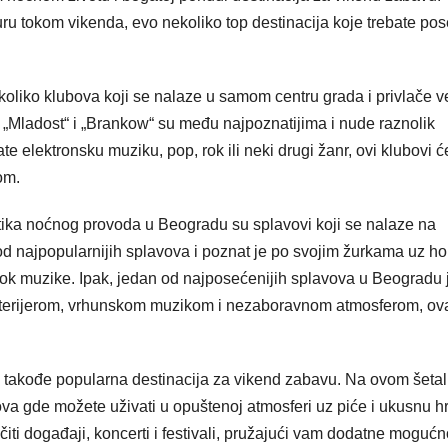
u tokom vikenda, evo nekoliko top destinacija koje trebate poset
oliko klubova koji se nalaze u samom centru grada i privlače ve
, „Mladost“ i „Brankow“ su među najpoznatijima i nude raznolik
te elektronsku muziku, pop, rok ili neki drugi žanr, ovi klubovi ć
om.
stika noćnog provoda u Beogradu su splavovi koji se nalaze na
od najpopularnijih splavova i poznat je po svojim žurkama uz h
je rok muzike. Ipak, jedan od najposećenijih splavova u Beogradu 
nterijerom, vrhunskom muzikom i nezaboravnom atmosferom, ov
e takođe popularna destinacija za vikend zabavu. Na ovom šetal
rova gde možete uživati u opuštenoj atmosferi uz piće i ukusnu h
iti događaji, koncerti i festivali, pružajući vam dodatne mogućn