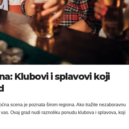
: Klubovi i splavovi koji
d
oćna scena je poznata širom regiona. Ako tražite nezaboravnu
as. Ovaj grad nudi raznoliku ponudu klubova i splavova, koji