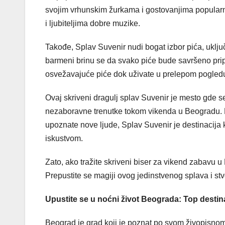
svojim vrhunskim žurkama i gostovanjima popular
i ljubiteljima dobre muzike.
Takođe, Splav Suvenir nudi bogat izbor pića, uključu
barmeni brinu se da svako piće bude savršeno pripr
osvežavajuće piće dok uživate u prelepom pogled
Ovaj skriveni dragulj splav Suvenir je mesto gde se
nezaboravne trenutke tokom vikenda u Beogradu. Bez 
upoznate nove ljude, Splav Suvenir je destinacija
iskustvom.
Zato, ako tražite skriveni biser za vikend zabavu 
Prepustite se magiji ovog jedinstvenog splava i st
Upustite se u noćni život Beograda: Top destin
Beograd je grad koji je poznat po svom živopisnom