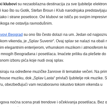
i klubovi
su nezaobilazna destinacija za sve ljubitelje elektro
 kao što su Gotik, Stefan Broun i Klub narodnjaka predstavljaju
ko i strane posetioce. Ovi klubovi se ističu po svojim impresiv
nikoga ne ostavlja ravnodušnim.
avovi Beograd
su ono što često dolazi na um. Jedan od najpozna
okom vikenda, je „Splav Suvenir“. Ovaj splav se nalazi na obali 
jim elegantnim enterijerom, vrhunskom muzikom i atmosferom k
r mnogih Beograđana i posetilaca. Imaćete priliku da plešete do
rsnom izboru pića koje nudi ovaj splav.
siraju na određene muzičke žanrove ili tematske večeri. Na prim
house muziku, dok „Splav Lasta“ privlači ljubitelje rok muzike. 
sferu, obezbeđujući vam nezaboravno iskustvo tokom vikenda u
jegova noćna scena prati trendove i očekivanja posetilaca. Bez 