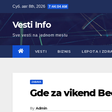
Skip
Суб. авг 8th, 2026
7:44:05 AM
to
content
Vesti Info
Sve vesti na jednom mestu
VESTI
BIZNIS
LEPOTA I ZDR
ZABAVA
Gde za vikend B
By
Admin