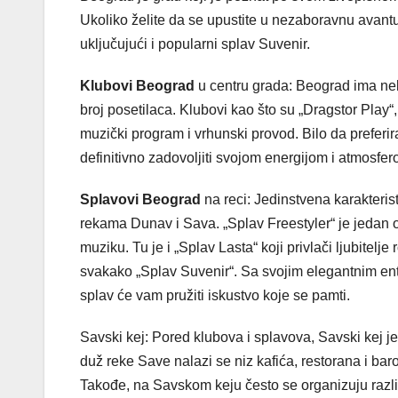
Ukoliko želite da se upustite u nezaboravnu avantur
uključujući i popularni splav Suvenir.
Klubovi Beograd
u centru grada: Beograd ima nek
broj posetilaca. Klubovi kao što su „Dragstor Play“
muzički program i vrhunski provod. Bilo da preferira
definitivno zadovoljiti svojom energijom i atmosfer
Splavovi Beograd
na reci: Jedinstvena karakteri
rekama Dunav i Sava. „Splav Freestyler“ je jedan 
muziku. Tu je i „Splav Lasta“ koji privlači ljubitel
svakako „Splav Suvenir“. Sa svojim elegantnim e
splav će vam pružiti iskustvo koje se pamti.
Savski kej: Pored klubova i splavova, Savski kej j
duž reke Save nalazi se niz kafića, restorana i ba
Takođe, na Savskom keju često se organizuju različ