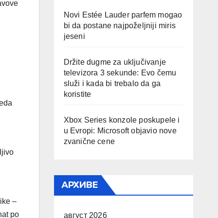
lavove
Novi Estée Lauder parfem mogao
bi da postane najpoželjniji miris
jeseni
Držite dugme za uključivanje
televizora 3 sekunde: Evo čemu
služi i kada bi trebalo da ga
koristite
leda
Xbox Series konzole poskupele i
u Evropi: Microsoft objavio nove
zvanične cene
jivo
АРХИВЕ
ike –
nat po
август 2026