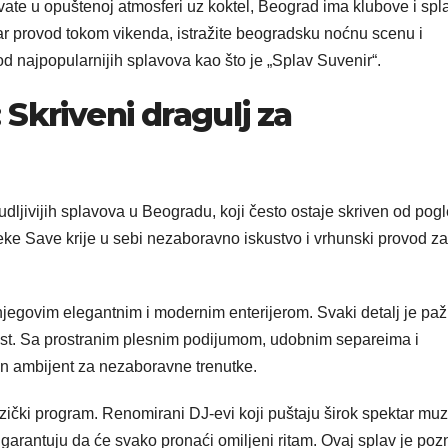
i uživate u opuštenoj atmosferi uz koktel, Beograd ima klubove i sp
obar provod tokom vikenda, istražite beogradsku noćnu scenu i
 najpopularnijih splavova kao što je „Splav Suvenir“.
Skriveni dragulj za
budljivijih splavova u Beogradu, koji često ostaje skriven od pog
reke Save krije u sebi nezaboravno iskustvo i vrhunski provod za
jegovim elegantnim i modernim enterijerom. Svaki detalj je pažl
nost. Sa prostranim plesnim podijumom, udobnim separeima i
en ambijent za nezaboravne trenutke.
ički program. Renomirani DJ-evi koji puštaju širok spektar muz
garantuju da će svako pronaći omiljeni ritam. Ovaj splav je poz