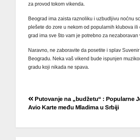
za provod tokom vikenda.
Beograd ima zaista raznoliku i uzbudljivu noćnu sce
plešete do zore u nekom od popularnih klubova ili d
grad ima sve što vam je potrebno za nezaboravan 
Naravno, ne zaboravite da posetite i splav Suvenir 
Beogradu. Neka vaš vikend bude ispunjen muziko
gradu koji nikada ne spava.
Кретање
Putovanje na „budžetu“ : Popularne Je
Avio Karte među Mladima u Srbiji
чланка