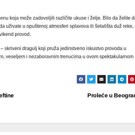
nu koja može zadovoljiti različite ukuse i želje. Bilo da želite 
a uživate u opuštenoj atmosferi splavova ili šetališta duž reke,
vikend provod.
– skriveni dragulj koji pruža jedinstveno iskustvo provoda u
m, veseljem i nezaboravnim trenucima u ovom spektakularnom
ftine
Proleće u Beogr