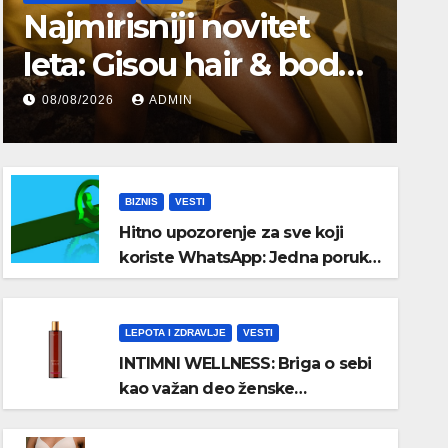
Najmirisniji novitet
leta: Gisou hair & body
mist
08/08/2026
ADMIN
BIZNIS
VESTI
Hitno upozorenje za sve koji
koriste WhatsApp: Jedna poruka
može da vam preuzme nalog,
obavezno proverite ovo
podešavanje
LEPOTA I ZDRAVLJE
VESTI
INTIMNI WELLNESS: Briga o sebi
kao važan deo ženske
senzualnosti