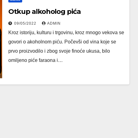
Otkup alkoholog pića
09/05/2022
ADMIN
Kroz istoriju, kulturu i trgovinu, kroz mnogo vekova se
govori o akoholnom piću. Počevši od vina koje se
prvo proizvodilo i zbog svoje finoće ukusa, bilo
omiljeno piće faraona i…