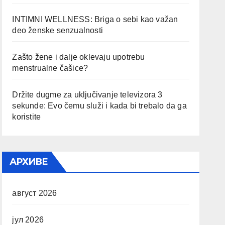
INTIMNI WELLNESS: Briga o sebi kao važan
deo ženske senzualnosti
Zašto žene i dalje oklevaju upotrebu
menstrualne čašice?
Držite dugme za uključivanje televizora 3
sekunde: Evo čemu služi i kada bi trebalo da ga
koristite
АРХИВЕ
август 2026
јул 2026