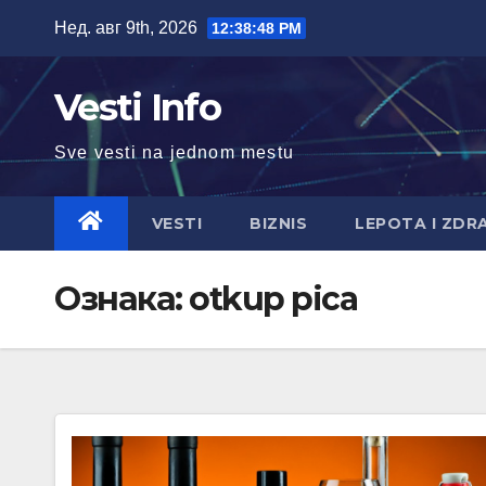
Skip
Нед. авг 9th, 2026
12:38:49 PM
to
content
Vesti Info
Sve vesti na jednom mestu
VESTI
BIZNIS
LEPOTA I ZDR
Ознака:
otkup pica