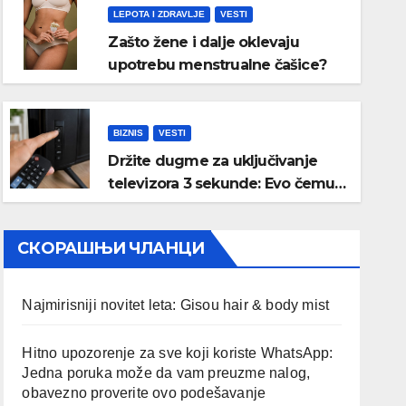
LEPOTA I ZDRAVLJE
VESTI
Zašto žene i dalje oklevaju
upotrebu menstrualne čašice?
BIZNIS
VESTI
Držite dugme za uključivanje
televizora 3 sekunde: Evo čemu
služi i kada bi trebalo da ga
koristite
СКОРАШЊИ ЧЛАНЦИ
Najmirisniji novitet leta: Gisou hair & body mist
Hitno upozorenje za sve koji koriste WhatsApp:
Jedna poruka može da vam preuzme nalog,
obavezno proverite ovo podešavanje