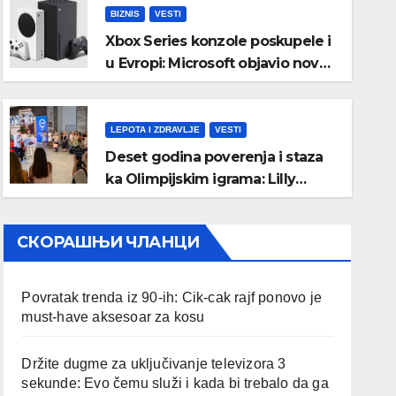
BIZNIS
VESTI
Xbox Series konzole poskupele i
u Evropi: Microsoft objavio nove
zvanične cene
LEPOTA I ZDRAVLJE
VESTI
Deset godina poverenja i staza
ka Olimpijskim igrama: Lilly
Drogerie proslavile online
rođendan
СКОРАШЊИ ЧЛАНЦИ
Povratak trenda iz 90-ih: Cik-cak rajf ponovo je
must-have aksesoar za kosu
Držite dugme za uključivanje televizora 3
sekunde: Evo čemu služi i kada bi trebalo da ga