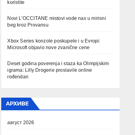
koristite
Novi L’OCCITANE mistovi vode nas u mirisni
beg kroz Provansu
Xbox Series konzole poskupele i u Evropi:
Microsoft objavio nove zvanične cene
Deset godina poverenja i staza ka Olimpijskim
igrama: Lilly Drogerie proslavile online
rođendan
АРХИВЕ
август 2026