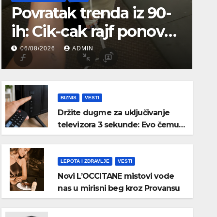
Povratak trenda iz 90-
ih: Cik-cak rajf ponovo
je must-have aksesoar
06/08/2026
ADMIN
za kosu
BIZNIS
VESTI
Držite dugme za uključivanje
televizora 3 sekunde: Evo čemu
služi i kada bi trebalo da ga
koristite
LEPOTA I ZDRAVLJE
VESTI
Novi L’OCCITANE mistovi vode
nas u mirisni beg kroz Provansu