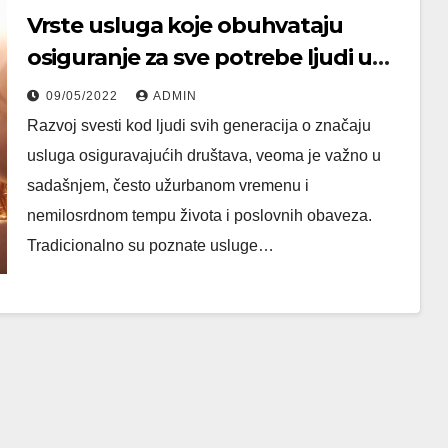
Vrste usluga koje obuhvataju
osiguranje za sve potrebe ljudi u
savremenom dobu
09/05/2022
ADMIN
Razvoj svesti kod ljudi svih generacija o značaju
usluga osiguravajućih društava, veoma je važno u
sadašnjem, često užurbanom vremenu i
nemilosrdnom tempu života i poslovnih obaveza.
Tradicionalno su poznate usluge…