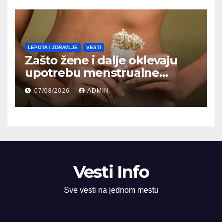
LEPOTA I ZDRAVLJE
VESTI
Zašto žene i dalje oklevaju
upotrebu menstrualne
čašice?
07/08/2026
ADMIN
Vesti Info
Sve vesti na jednom mestu