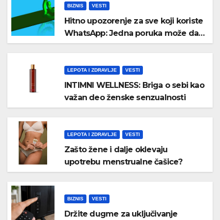
BIZNIS
VESTI
Hitno upozorenje za sve koji koriste
WhatsApp: Jedna poruka može da
vam preuzme nalog, obavezno
proverite ovo podešavanje
LEPOTA I ZDRAVLJE
VESTI
INTIMNI WELLNESS: Briga o sebi kao
važan deo ženske senzualnosti
LEPOTA I ZDRAVLJE
VESTI
Zašto žene i dalje oklevaju
upotrebu menstrualne čašice?
BIZNIS
VESTI
Držite dugme za uključivanje