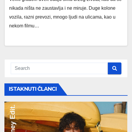
nikada ništa ne zaustavlja i ne miruje. Duge kolone
vozila, razni prevozi, mnogo ljudi na ulicama, kao u
nekom filmu…
ISTAKNUTI ČLANCI