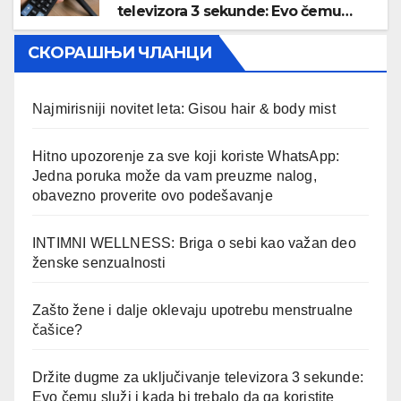
televizora 3 sekunde: Evo čemu
služi i kada bi trebalo da ga koristite
СКОРАШЊИ ЧЛАНЦИ
Najmirisniji novitet leta: Gisou hair & body mist
Hitno upozorenje za sve koji koriste WhatsApp:
Jedna poruka može da vam preuzme nalog,
obavezno proverite ovo podešavanje
INTIMNI WELLNESS: Briga o sebi kao važan deo
ženske senzualnosti
Zašto žene i dalje oklevaju upotrebu menstrualne
čašice?
Držite dugme za uključivanje televizora 3 sekunde:
Evo čemu služi i kada bi trebalo da ga koristite