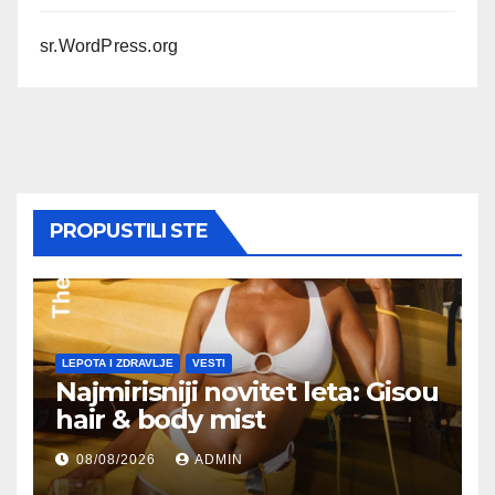
sr.WordPress.org
PROPUSTILI STE
LEPOTA I ZDRAVLJE
VESTI
Najmirisniji novitet leta: Gisou
hair & body mist
08/08/2026
ADMIN