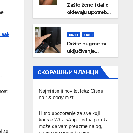
Zašto žene i dalje
oklevaju upotrebu
ne
menstrualne
čašice?
tisak
BIZNIS
VESTI
Držite dugme za
uključivanje
televizora 3
sekunde: Evo čemu
СКОРАШЊИ ЧЛАНЦИ
služi i kada bi
,
trebalo da ga
koristite
Najmirisniji novitet leta: Gisou
nosti
hair & body mist
Hitno upozorenje za sve koji
koriste WhatsApp: Jedna poruka
može da vam preuzme nalog,
i se
obavezno proverite ovo