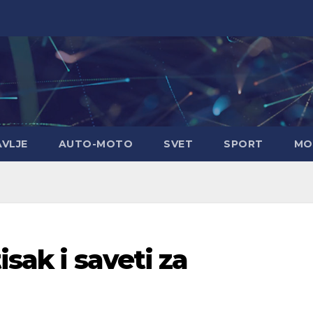
AVLJE
AUTO-MOTO
SVET
SPORT
MO
isak i saveti za