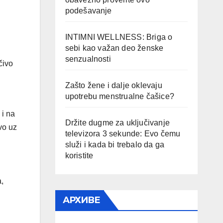
podešavanje
INTIMNI WELLNESS: Briga o
sebi kao važan deo ženske
senzualnosti
učivo
Zašto žene i dalje oklevaju
upotrebu menstrualne čašice?
 i na
Držite dugme za uključivanje
ovo uz
televizora 3 sekunde: Evo čemu
služi i kada bi trebalo da ga
koristite
,
АРХИВЕ