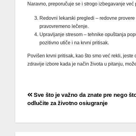
Naravno, preporučuje se i strogo izbegavanje već 
Redovni lekarski pregledi –
redovne provere k
pravovremeno lečenje.
Upravljanje stresom –
tehnike opuštanja popu
pozitivno utiče i na krvni pritisak.
Povišen krvni pritisak, kao što smo već rekli, jeste
zdravije izbore kada je način života u pitanju, može
Кретање
Sve što je važno da znate pre nego št
odlučite za životno osiugranje
чланка