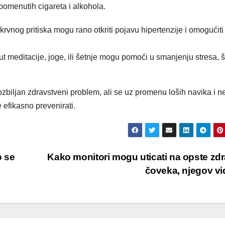
pomenutih cigareta i alkohola.
rvnog pritiska mogu rano otkriti pojavu hipertenzije i omogućiti
t meditacije, joge, ili šetnje mogu pomoći u smanjenju stresa, š
 ozbiljan zdravstveni problem, ali se uz promenu loših navika i n
 efikasno prevenirati.
o se
Kako monitori mogu uticati na opste zdr
čoveka, njegov v