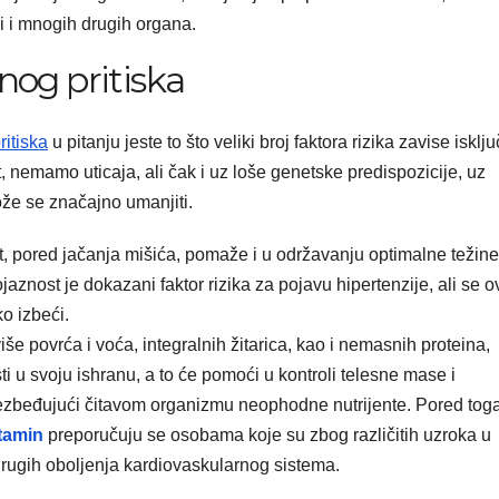
i i mnogih drugih organa.
nog pritiska
ritiska
u pitanju jeste to što veliki broj faktora rizika zavise isklj
, nemamo uticaja, ali čak i uz loše genetske predispozicije, uz
že se značajno umanjiti.
t, pored jačanja mišića, pomaže i u održavanju optimalne težine
ojaznost je dokazani faktor rizika za pojavu hipertenzije, ali se 
o izbeći.
iše povrća i voća, integralnih žitarica, kao i nemasnih proteina,
 u svoju ishranu, a to će pomoći u kontroli telesne mase i
bezbeđujući čitavom organizmu neophodne nutrijente. Pored toga
tamin
preporučuju se osobama koje su zbog različitih uzroka u
drugih oboljenja kardiovaskularnog sistema.