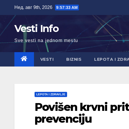
Skip
Нед. авг 9th, 2026
9:57:34 AM
to
content
Vesti Info
Sve vesti na jednom mestu
VESTI
BIZNIS
LEPOTA I ZDR
LEPOTA I ZDRAVLJE
Povišen krvni prit
prevenciju