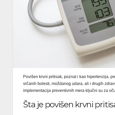
Povišen krvni pritisak, poznat i kao hipertenzija, p
srčanih bolesti, moždanog udara, ali i drugih zdravs
implementacija preventivnih mera ključni su za oču
Šta je povišen krvni priti