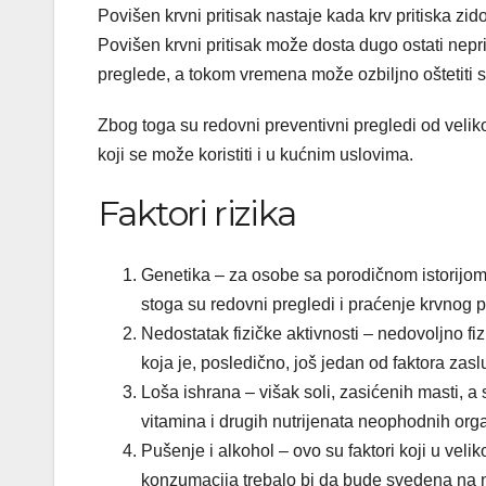
Povišen krvni pritisak nastaje kada krv pritiska zi
Povišen krvni pritisak može dosta dugo ostati nep
preglede, a tokom vremena može ozbiljno oštetiti s
Zbog toga su redovni preventivni pregledi od velik
koji se može koristiti i u kućnim uslovima.
Faktori rizika
Genetika – za
osobe sa porodičnom istorijom 
stoga su redovni pregledi i praćenje krvnog pr
Nedostatak fizičke aktivnosti –
nedovoljno fizi
koja je, posledično, još jedan od faktora zasl
Loša ishrana –
višak soli, zasićenih masti, a
vitamina i drugih nutrijenata neophodnih org
Pušenje i alkohol –
ovo su faktori koji u veli
konzumacija trebalo bi da bude svedena na n