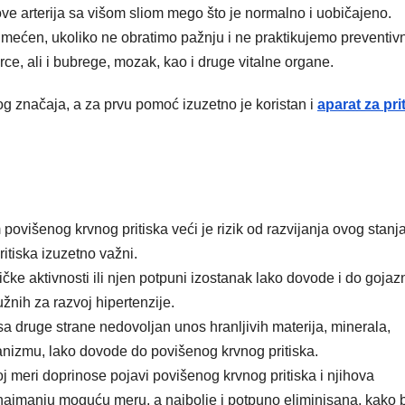
dove arterija sa višom sliom mego što je normalno i uobičajeno.
rimećen, ukoliko ne obratimo pažnju i ne praktikujemo preventiv
rce, ali i bubrege, mozak, kao i druge vitalne organe.
og značaja, a za prvu pomoć izuzetno je koristan i
aparat za pri
povišenog krvnog pritiska veći je rizik od razvijanja ovog stanja
itiska izuzetno važni.
čke aktivnosti ili njen potpuni izostanak lako dovode i do gojaz
užnih za razvoj hipertenzije.
 sa druge strane nedovoljan unos hranljivih materija, minerala,
anizmu, lako dovode do povišenog krvnog pritiska.
koj meri doprinose pojavi povišenog krvnog pritiska i njihova
ajmanju moguću meru, a najbolje i potpuno eliminisana, kako b