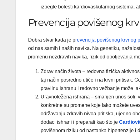
izbegle bolesti kardiovaskularnog sistema, al
Prevencija povišenog krv
Dobra stvar kada je p
revencija povišenog krvnog p
od nas samih i naših navika. Na genetiku, nažalost
promenu nezdravih navika, rizik od oboljevanja mo
Zdrav način života –
redovna fizička aktivnos
taj način posredno utiče i na krvni pritisak. G
pravilnu ishranu i redovno vežbanje može lak
Uravnotežena ishrana –
smanjen unos soli, v
konkretne su promene koje lako možete uvesti
održavanju zdravih nivoa pritiska, ujedno o
dodaci ishrani i preparati kao što je
Cardiovi
povišenom riziku od nastanka hipertenzije i 