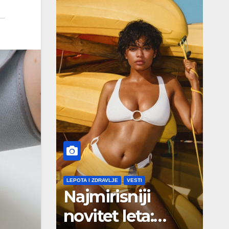
LEPOTA I ZDRAVLJE
VESTI
Najmirisniji
novitet leta: