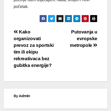
početak.
Кретање
Kako
Putovanja u
organizovati
evropske
чланка
prevoz za sportski
metropole
tim ili ekipu
rekreativaca bez
gubitka energije?
By
Admin