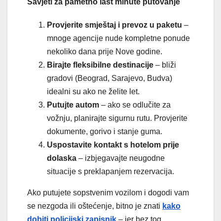
Savjeti za pametno last minute putovanje
Provjerite smještaj i prevoz u paketu
–
mnoge agencije nude kompletne ponude
nekoliko dana prije Nove godine.
Birajte fleksibilne destinacije
– bliži
gradovi (Beograd, Sarajevo, Budva)
idealni su ako ne želite let.
Putujte autom
– ako se odlučite za
vožnju, planirajte sigurnu rutu. Provjerite
dokumente, gorivo i stanje guma.
Uspostavite kontakt s hotelom prije
dolaska
– izbjegavajte neugodne
situacije s preklapanjem rezervacija.
Ako putujete sopstvenim vozilom i dogodi vam
se nezgoda ili oštećenje, bitno je znati
kako
dobiti policijski zapisnik
– jer bez tog