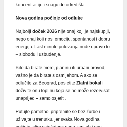
koncentraciju i snagu do odredišta.
Nova godina počinje od odluke
Najbolji
doček 2026
nije onaj koji je najskuplji,
nego onaj koji nosi emociju, spontanost i dobru
energiju. Last minute putovanja nude upravo to
– slobodu i uzbuđenje.
Bilo da birate more, planinu ili urbani provod,
važno je da birate s osmijehom. A ako se
odlučite za Beograd, posjetite
Zlatni bokal
i
doživite onu toplinu koja se ne može rezervisati
unaprijed – samo osjetiti.
Putujte pametno, pripremite se bez žurbe i
uživajte u trenutku, jer svaka Nova godina
počinje istim osjećajem: nada, smijeh i novi