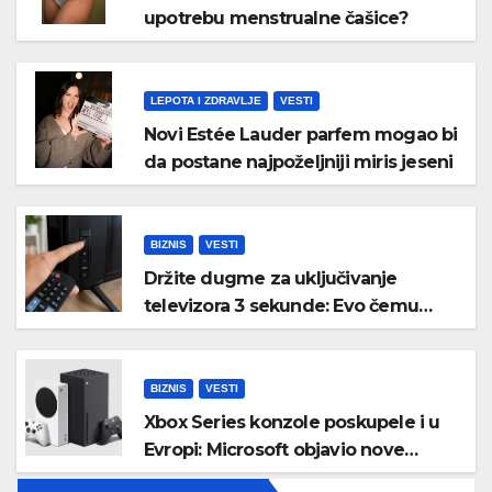
upotrebu menstrualne čašice?
LEPOTA I ZDRAVLJE
VESTI
Novi Estée Lauder parfem mogao bi
da postane najpoželjniji miris jeseni
BIZNIS
VESTI
Držite dugme za uključivanje
televizora 3 sekunde: Evo čemu
služi i kada bi trebalo da ga koristite
BIZNIS
VESTI
Xbox Series konzole poskupele i u
Evropi: Microsoft objavio nove
zvanične cene