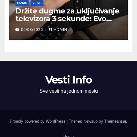
BIZNIS
VESTI
Držite dugme za uključivanje
televizora 3 sekunde: Evo
čemu služi i kada bi trebalo
06/08/2026
ADMIN
da ga koristite
Vesti Info
Sve vesti na jednom mestu
Proudly powered by WordPress
|
Theme: Newsup by
Themeansar
.
Home