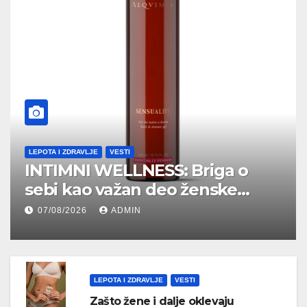
LEPOTA I ZDRAVLJE
VESTI
INTIMNI WELLNESS: Briga o
sebi kao važan deo ženske
senzualnosti
07/08/2026
ADMIN
LEPOTA I ZDRAVLJE
VESTI
Zašto žene i dalje oklevaju