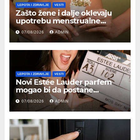
LEPOTA I ZDRAVLJE
VESTI
Zašto žene i dalje oklevaju
upotrebu menstrualne
čašice?
07/08/2026
ADMIN
LEPOTA I ZDRAVLJE
VESTI
Novi Estée Lauder parfem
mogao bi da postane
najpoželjniji miris jeseni
07/08/2026
ADMIN