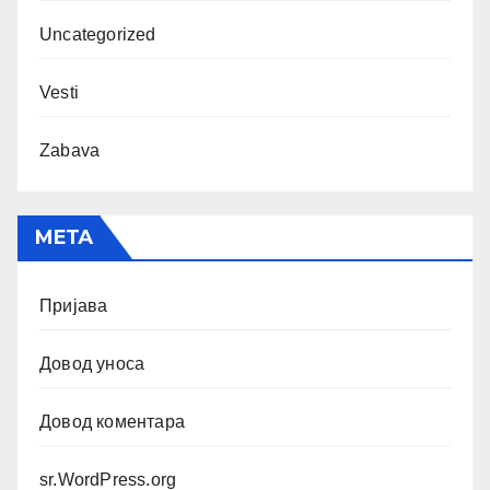
Uncategorized
Vesti
Zabava
МЕТА
Пријава
Довод уноса
Довод коментара
sr.WordPress.org