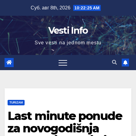
Skip
Суб. авг 8th, 2026
10:22:27 AM
to
content
Vesti Info
Sve vesti na jednom mestu
TURIZAM
Last minute ponude
za novogodišnja